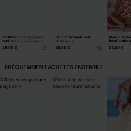
Maillot de bain une pièce
Bikini taille haute vert
Maillot de ba
ventre plat à col V avec
eucalyptus
floral jambe 
Mesh power
plongeant
38,00 €
39,00 €
39,00 €
FRÉQUEMMENT ACHETÉS ENSEMBLE