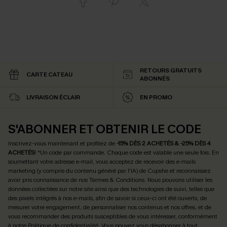
RETOURS GRATUITS
CARTE CATEAU
ABONNÉS
LIVRAISON ÉCLAIR
EN PROMO
S'ABONNER ET OBTENIR LE CODE
Inscrivez-vous maintenant et profitez de
-15% DÈS 2 ACHETÉS & -25% DÈS 4
ACHETÉS
! *Un code par commande. Chaque code est valable une seule fois.
En
soumettant votre adresse e-mail, vous acceptez de recevoir des e-mails
marketing (y compris du contenu généré par l'IA) de Cupshe et reconnaissez
avoir pris connaissance de nos
Termes & Conditions
. Nous pouvons utiliser les
données collectées sur notre site ainsi que des technologies de suivi, telles que
des pixels intégrés à nos e-mails, afin de savoir si ceux-ci ont été ouverts, de
mesurer votre engagement, de personnaliser nos contenus et nos offres, et de
vous recommander des produits susceptibles de vous intéresser, conformément
à notre
Politique de confidentialité
. Vous pouvez vous désabonner à tout