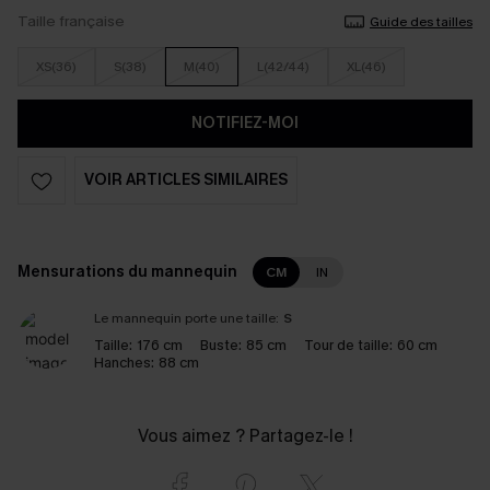
Taille française
Guide des tailles
XS(36)
S(38)
M(40)
L(42/44)
XL(46)
NOTIFIEZ-MOI
VOIR ARTICLES SIMILAIRES
Mensurations du mannequin
CM
IN
Le mannequin porte une taille:
S
Taille:
176 cm
Buste:
85 cm
Tour de taille:
60 cm
Hanches:
88 cm
Vous aimez ? Partagez-le !