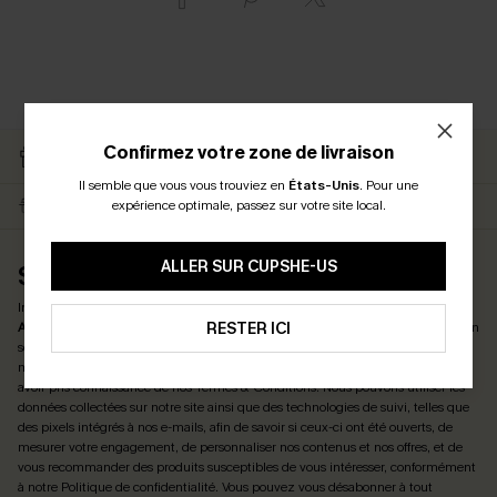
RETOURS GRATUITS
Confirmez votre zone de livraison
CARTE CATEAU
ABONNÉS
Il semble que vous vous trouviez en
États-Unis
.
Pour une
expérience optimale, passez sur votre site local.
LIVRAISON ÉCLAIR
EN PROMO
ALLER SUR CUPSHE-US
S'ABONNER ET OBTENIR LE CODE
Inscrivez-vous maintenant et profitez de
-15% DÈS 2 ACHETÉS & -25% DÈS 4
ACHETÉS
! *Un code par commande. Chaque code est valable une seule fois.
RESTER ICI
En
soumettant votre adresse e-mail, vous acceptez de recevoir des e-mails
marketing (y compris du contenu généré par l'IA) de Cupshe et reconnaissez
avoir pris connaissance de nos
Termes & Conditions
. Nous pouvons utiliser les
données collectées sur notre site ainsi que des technologies de suivi, telles que
des pixels intégrés à nos e-mails, afin de savoir si ceux-ci ont été ouverts, de
mesurer votre engagement, de personnaliser nos contenus et nos offres, et de
vous recommander des produits susceptibles de vous intéresser, conformément
à notre
Politique de confidentialité
. Vous pouvez vous désabonner à tout