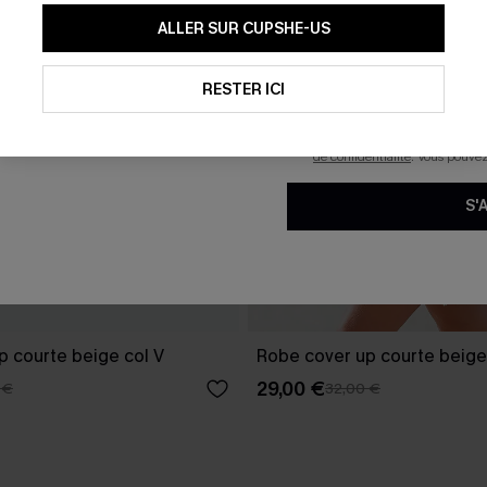
En soumettant votre adresse e-
ALLER SUR CUPSHE-US
mails marketing (y compris du
reconnaissez avoir pris conna
pouvons utiliser les données co
technologies de suivi, telles qu
RESTER ICI
savoir si ceux-ci ont été ouve
personnaliser nos contenus et 
produits susceptibles de vous 
de confidentialité
. Vous pouve
S'
p courte beige col V
Robe cover up courte beige
29,00 €
 €
32,00 €