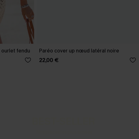
 ourlet fendu
Paréo cover up nœud latéral noire
22,00 €
BEST-SELLER
Nos pièces les plus aimées