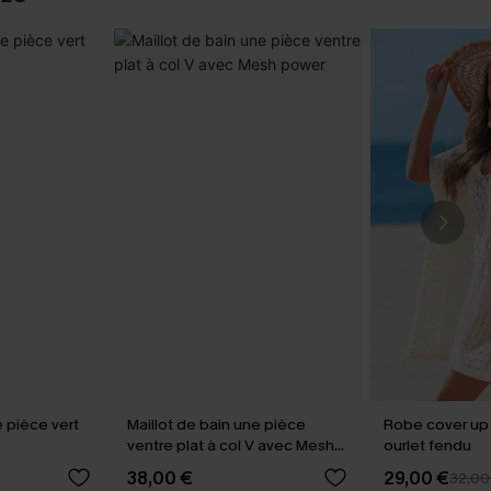
e pièce vert
Maillot de bain une pièce
Robe cover up
ventre plat à col V avec Mesh
ourlet fendu
power
38,00 €
29,00 €
32,00