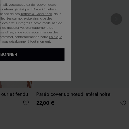
mail, vous acceptez de recevoir des e-
 contenu généré par l'IA) de Cupshe et
issance de nos
Termes & Conditions
. Nous
llectées sur notre site ainsi que des
e des pixels intégrés à nos e-mails, afin de
rts, de mesurer votre engagement, de
nos offres, et de vous recommander des
intéresser, conformément à notre
Politique
z vous désabonner à tout moment.
ABONNER
 ourlet fendu
Paréo cover up nœud latéral noire
22,00 €