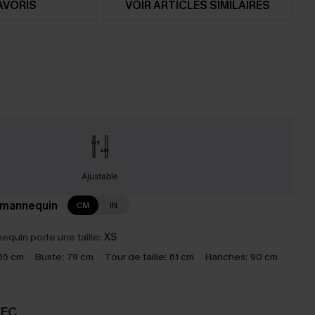
AVORIS
VOIR ARTICLES SIMILAIRES
Ajustable
 mannequin
CM
IN
equin porte une taille:
XS
65 cm
Buste:
79 cm
Tour de taille:
61 cm
Hanches:
90 cm
VEC