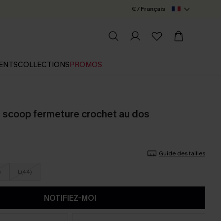
€ / Français
ENTS
COLLECTIONS
PROMOS
col scoop fermeture crochet au dos
Guide des tailles
)
L(44)
NOTIFIEZ-MOI