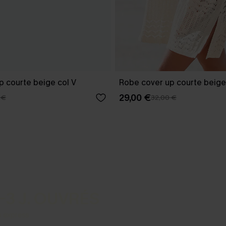
p courte beige col V
Robe cover up courte beige
29,00 €
 €
32,00 €
-3 J. OUVRÉS
s express