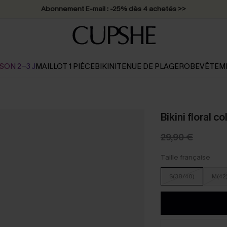
Abonnement E-mail : -25% dès 4 achetés >>
SON 2-3 J
MAILLOT 1 PIÈCE
BIKINI
TENUE DE PLAGE
ROBE
VÊTEM
Bikini floral 
29,90 €
Taille française
S(38/40)
M(42