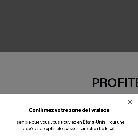
SEMBLE
PROFITE
-15% dès 2 A
*Un code par command
Confirmez votre zone de livraison
Il semble que vous vous trouviez en
États-Unis
.
Pour une
expérience optimale, passez sur votre site local.