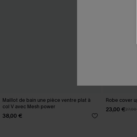
Maillot de bain une pièce ventre plat à
Robe cover u
col V avec Mesh power
23,00 €
27,00
38,00 €