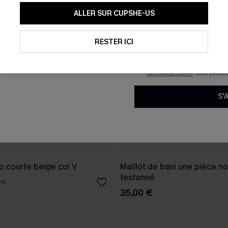
En soumettant votre adresse e-
ALLER SUR CUPSHE-US
mails marketing (y compris du
reconnaissez avoir pris conna
pouvons utiliser les données co
technologies de suivi, telles qu
RESTER ICI
savoir si ceux-ci ont été ouve
personnaliser nos contenus et 
produits susceptibles de vous 
de confidentialité
. Vous pouve
S'
p courte beige col V
Maillot de bain une pièce no
festonné
 €
35,00 €