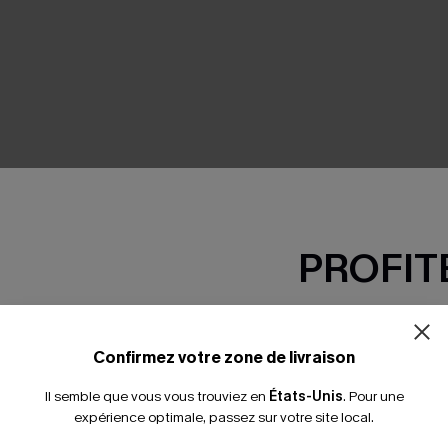
SEMBLE
PROFITE
-15% dès 2 A
*Un code par command
Confirmez votre zone de livraison
Il semble que vous vous trouviez en
États-Unis
.
Pour une
expérience optimale, passez sur votre site local.