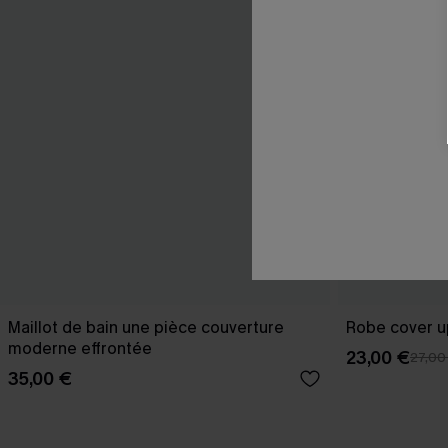
Maillot de bain une pièce couverture
Robe cover u
moderne effrontée
23,00 €
27,00
35,00 €