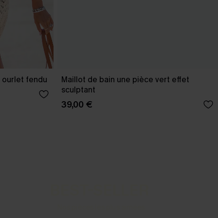
 ourlet fendu
Maillot de bain une pièce vert effet
sculptant
39,00 €
BEST-SELLER
Nos pièces les plus aimées