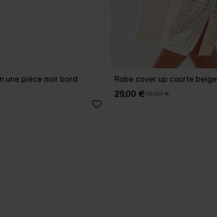
in une pièce noir bord
Robe cover up courte beige
29,00 €
32,00 €
-3 J. OUVRÉS
s express