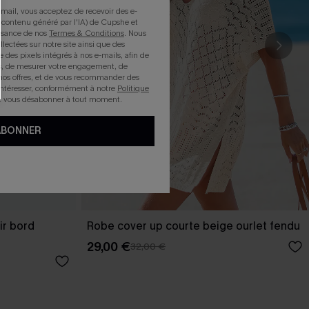
mail, vous acceptez de recevoir des e-
 contenu généré par l'IA) de Cupshe et
issance de nos
Termes & Conditions
. Nous
llectées sur notre site ainsi que des
e des pixels intégrés à nos e-mails, afin de
rts, de mesurer votre engagement, de
nos offres, et de vous recommander des
intéresser, conformément à notre
Politique
z vous désabonner à tout moment.
ABONNER
ir bord
Robe cover up courte beige ourlet fendu
29,00 €
32,00 €