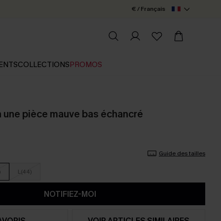
€ / Français
ENTS
COLLECTIONS
PROMOS
in une pièce mauve bas échancré
Guide des tailles
)
L(44)
NOTIFIEZ-MOI
AVORIS
VOIR ARTICLES SIMILAIRES