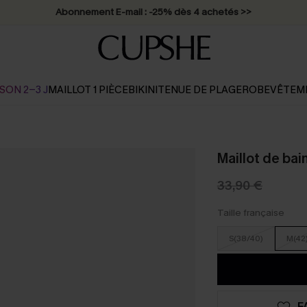
Abonnement E-mail : -25% dès 4 achetés >>
SON 2-3 J
MAILLOT 1 PIÈCE
BIKINI
TENUE DE PLAGE
ROBE
VÊTEM
Maillot de ba
33,90 €
Taille française
S(38/40)
M(42
F