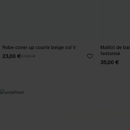
Robe cover up courte beige col V
Maillot de ba
festonné
23,00 €
27,00 €
35,00 €
SELECTION 2
Vos favori