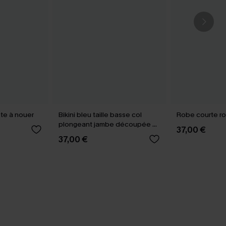
iste à nouer
Bikini bleu taille basse col
Robe courte ro
plongeant jambe découpée au
37,00 €
milieu
37,00 €