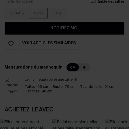
Taille française
Guide des tailles
S(38/40)
M(42)
L(44)
NOTIFIEZ-MOI
VOIR ARTICLES SIMILAIRES
Mensurations du mannequin
CM
IN
Le mannequin porte une taille:
S
Taille:
165 cm
Buste:
79 cm
Tour de taille:
61 cm
Hanches:
90 cm
ACHETEZ‑LE AVEC