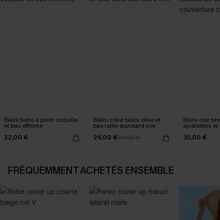
Bikini boho à point coquille
Bikini color block olive et
Bikini noir bre
et bas effronté
bas taille standard noir
ajustables et
classique
32,00 €
26,00 €
35,00 €
29,00 €
FRÉQUEMMENT ACHETÉS ENSEMBLE