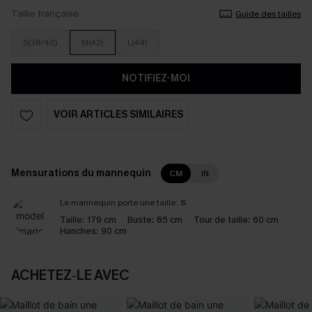
Taille française
Guide des tailles
S(38/40)
M(42)
L(44)
NOTIFIEZ-MOI
VOIR ARTICLES SIMILAIRES
Mensurations du mannequin
CM
IN
Le mannequin porte une taille:
S
Taille:
179 cm
Buste:
85 cm
Tour de taille:
60 cm
Hanches:
90 cm
ACHETEZ‑LE AVEC