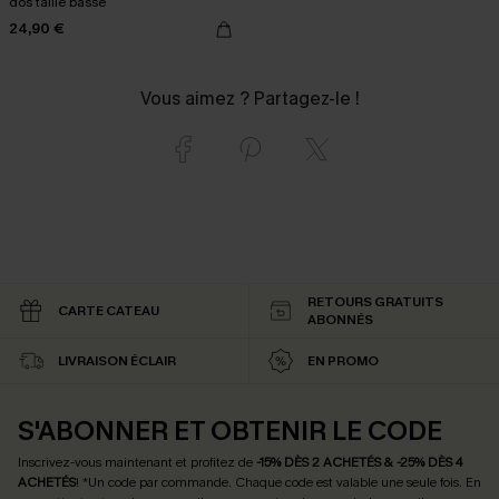
dos taille basse
24,90 €
Vous aimez ? Partagez-le !
RETOURS GRATUITS
CARTE CATEAU
ABONNÉS
LIVRAISON ÉCLAIR
EN PROMO
S'ABONNER ET OBTENIR LE CODE
Inscrivez-vous maintenant et profitez de
-15% DÈS 2 ACHETÉS & -25% DÈS 4
ACHETÉS
! *Un code par commande. Chaque code est valable une seule fois.
En