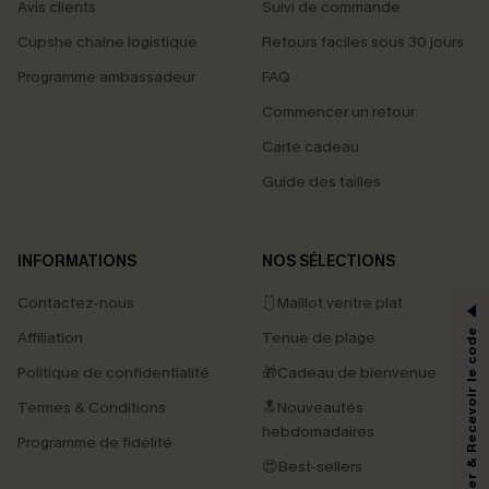
Avis clients
Suivi de commande
Cupshe chaîne logistique
Retours faciles sous 30 jours
Programme ambassadeur
FAQ
Commencer un retour
Carte cadeau
Guide des tailles
PROFITEZ DE -15%
INFORMATIONS
NOS SÉLECTIONS
-15% dès 2 Achetés par E-mail
Contactez-nous
🩱Maillot ventre plat
*Un code par commande, valable une seule fois.
S'abonner & Recevoir le code
Affiliation
Tenue de plage
Politique de confidentialité
🎁Cadeau de bienvenue
Termes & Conditions
🔝Nouveautés
En soumettant votre adresse e-mail, vous acceptez de recevoir des e-mails
hebdomadaires
marketing (y compris du contenu généré par l'IA) de Cupshe et
Programme de fidélité
reconnaissez avoir pris connaissance de nos
Termes & Conditions
. Nous
😍Best-sellers
pouvons utiliser les données collectées sur notre site ainsi que des
technologies de suivi, telles que des pixels intégrés à nos e-mails, afin de