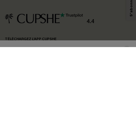
savoir si ceux-ci ont été ouverts, de mesurer votre engagement, de
personnaliser nos contenus et nos offres, et de vous recommander des
produits susceptibles de vous intéresser, conformément à notre
Politique de
confidentialité
. Vous pouvez vous désabonner à tout moment.
4.4
S'ABONNER
TÉLÉCHARGEZ L’APP CUPSHE
SUIVEZ-NOUS
©2026 CUPSHE FRANCE
Voir nôtre
déclaration d'accessibilité
et notre
politique de confidentialité.
Gestion des cookies