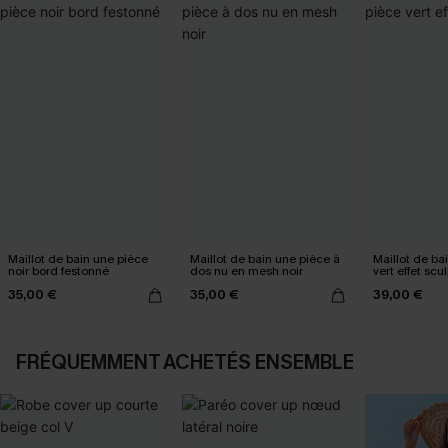
Maillot de bain une pièce
Maillot de bain une pièce à
Maillot de ba
noir bord festonné
dos nu en mesh noir
vert effet scu
35,00 €
35,00 €
39,00 €
FRÉQUEMMENT ACHETÉS ENSEMBLE