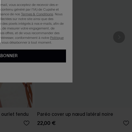
mail, vous acceptez de recevoir des e-
 contenu généré par l'IA) de Cupshe et
issance de nos
Termes & Conditions
. Nous
llectées sur notre site ainsi que des
e des pixels intégrés à nos e-mails, afin de
rts, de mesurer votre engagement, de
nos offres, et de vous recommander des
intéresser, conformément à notre
Politique
z vous désabonner à tout moment.
ABONNER
 ourlet fendu
Paréo cover up nœud latéral noire
22,00 €