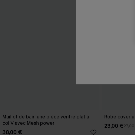
Maillot de bain une pièce ventre plat à
Robe cover u
col V avec Mesh power
23,00 €
27,00
38,00 €