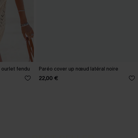
 ourlet fendu
Paréo cover up nœud latéral noire
22,00 €