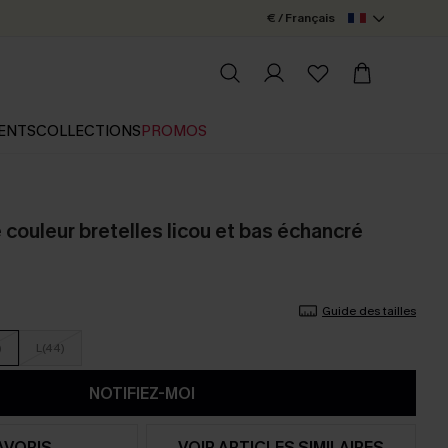
€ / Français
ENTS
COLLECTIONS
PROMOS
e couleur bretelles licou et bas échancré
Guide des tailles
)
L(44)
NOTIFIEZ-MOI
AVORIS
VOIR ARTICLES SIMILAIRES