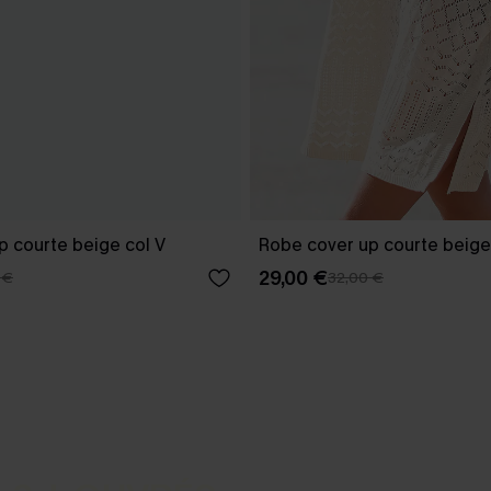
p courte beige col V
Robe cover up courte beige
29,00 €
 €
32,00 €