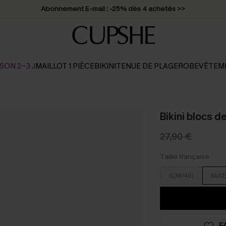
Abonnement E-mail : -25% dès 4 achetés >>
SON 2-3 J
MAILLOT 1 PIÈCE
BIKINI
TENUE DE PLAGE
ROBE
VÊTEM
Bikini blocs d
27,90 €
Taille française
S(38/40)
M(42
F