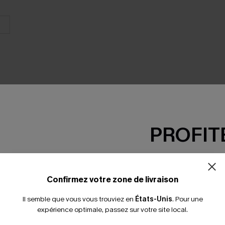
PROFITE
SEMBLE
-15% dès 2 A
*Un code par command
Confirmez votre zone de livraison
Il semble que vous vous trouviez en
États-Unis
.
Pour une
expérience optimale, passez sur votre site local.