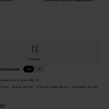
Ajustable
 mannequin
CM
IN
equin porte une taille:
S
73 cm
Buste:
85 cm
Tour de taille:
60 cm
Hanches:
90 cm
VEC