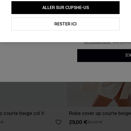
En soumettant votre adresse e-
ALLER SUR CUPSHE-US
mails marketing (y compris du
reconnaissez avoir pris conna
pouvons utiliser les données co
technologies de suivi, telles qu
RESTER ICI
savoir si ceux-ci ont été ouve
personnaliser nos contenus et 
produits susceptibles de vous 
de confidentialité
. Vous pouve
S'
p courte beige col V
Robe cover up courte beige
29,00 €
 €
32,00 €