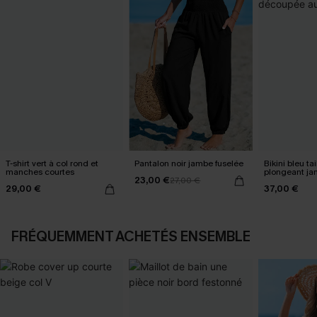
T-shirt vert à col rond et
Pantalon noir jambe fuselée
Bikini bleu ta
manches courtes
plongeant j
23,00 €
27,00 €
au milieu
29,00 €
37,00 €
FRÉQUEMMENT ACHETÉS ENSEMBLE