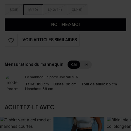
S(38)
M(40)
L(42/44)
XL(46)
NOTIFIEZ-MOI
VOIR ARTICLES SIMILAIRES
Mensurations du mannequin
CM
IN
Le mannequin porte une taille:
S
Taille:
168 cm
Buste:
86 cm
Tour de taille:
66 cm
Hanches:
86 cm
ACHETEZ‑LE AVEC