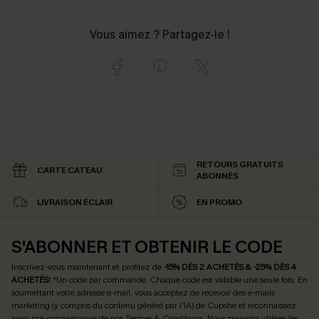
Vous aimez ? Partagez-le !
RETOURS GRATUITS
CARTE CATEAU
ABONNÉS
LIVRAISON ÉCLAIR
EN PROMO
S'ABONNER ET OBTENIR LE CODE
Inscrivez-vous maintenant et profitez de
-15% DÈS 2 ACHETÉS & -25% DÈS 4
ACHETÉS
! *Un code par commande. Chaque code est valable une seule fois.
En
soumettant votre adresse e-mail, vous acceptez de recevoir des e-mails
marketing (y compris du contenu généré par l'IA) de Cupshe et reconnaissez
avoir pris connaissance de nos
Termes & Conditions
. Nous pouvons utiliser les