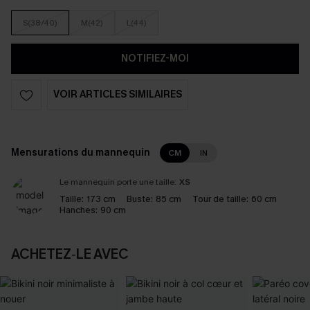
S(38/40)
M(42)
L(44)
NOTIFIEZ-MOI
VOIR ARTICLES SIMILAIRES
Mensurations du mannequin
CM
IN
Le mannequin porte une taille:
XS
Taille:
173 cm
Buste:
85 cm
Tour de taille:
60 cm
Hanches:
90 cm
ACHETEZ‑LE AVEC