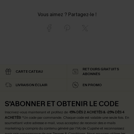
Vous aimez ? Partagez-le !
RETOURS GRATUITS
CARTE CATEAU
ABONNÉS
LIVRAISON ÉCLAIR
EN PROMO
S'ABONNER ET OBTENIR LE CODE
Inscrivez-vous maintenant et profitez de
-15% DÈS 2 ACHETÉS & -25% DÈS 4
ACHETÉS
! *Un code par commande. Chaque code est valable une seule fois.
En
soumettant votre adresse e-mail, vous acceptez de recevoir des e-mails
marketing (y compris du contenu généré par l'IA) de Cupshe et reconnaissez
avoir pris connaissance de nos
Termes & Conditions
. Nous pouvons utiliser les