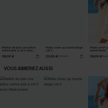
Maillot de bain une pièce
Robe cover up courte beige
Robe cover u
ventre plat à col V avec
col V
ourlet fendu
Mesh power
38,00 €
23,00 €
29,00 €
27,00 €
32,
VOUS AIMERIEZ AUSSI