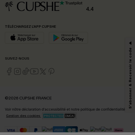
4.4
PROFITEZ DE -15%
TÉLÉCHARGEZ L’APP CUPSHE
-15% dès 2 Achetés par E-mail
*Un code par commande, valable une seule fois.
S'abonner & Recevoir le code
SUIVEZ-NOUS
En soumettant votre adresse e-mail, vous acceptez de recevoir des e-mails
marketing (y compris du contenu généré par l'IA) de Cupshe et
reconnaissez avoir pris connaissance de nos
Termes & Conditions
. Nous
pouvons utiliser les données collectées sur notre site ainsi que des
technologies de suivi, telles que des pixels intégrés à nos e-mails, afin de
savoir si ceux-ci ont été ouverts, de mesurer votre engagement, de
©2026 CUPSHE FRANCE
personnaliser nos contenus et nos offres, et de vous recommander des
produits susceptibles de vous intéresser, conformément à notre
Politique de
Voir nôtre
déclaration d'accessibilité
et notre
politique de confidentialité.
confidentialité
. Vous pouvez vous désabonner à tout moment.
Gestion des cookies
S'ABONNER