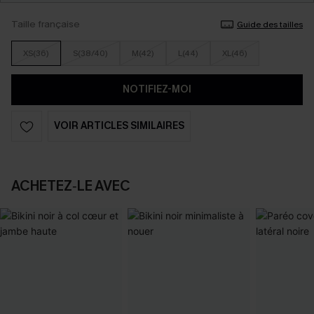
Taille française
Guide des tailles
XS(36)
S(38/40)
M(42)
L(44)
XL(46)
NOTIFIEZ-MOI
VOIR ARTICLES SIMILAIRES
ACHETEZ‑LE AVEC