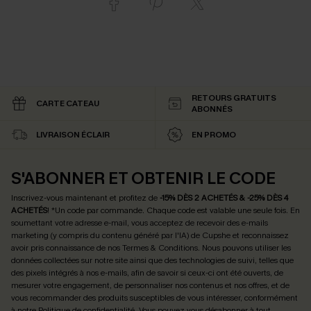
RETOURS GRATUITS
CARTE CATEAU
ABONNÉS
LIVRAISON ÉCLAIR
EN PROMO
S'ABONNER ET OBTENIR LE CODE
Inscrivez-vous maintenant et profitez de
-15% DÈS 2 ACHETÉS & -25% DÈS 4
ACHETÉS
! *Un code par commande. Chaque code est valable une seule fois.
En
soumettant votre adresse e-mail, vous acceptez de recevoir des e-mails
marketing (y compris du contenu généré par l'IA) de Cupshe et reconnaissez
avoir pris connaissance de nos
Termes & Conditions
. Nous pouvons utiliser les
données collectées sur notre site ainsi que des technologies de suivi, telles que
des pixels intégrés à nos e-mails, afin de savoir si ceux-ci ont été ouverts, de
mesurer votre engagement, de personnaliser nos contenus et nos offres, et de
vous recommander des produits susceptibles de vous intéresser, conformément
à notre
Politique de confidentialité
. Vous pouvez vous désabonner à tout