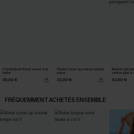
Combishort floral nouer à la
Paréo cover up nœud latéral
Maillot de ba
taille
noire
ventre plat à
tour de cou
29,00 €
22,00 €
42,00 €
FRÉQUEMMENT ACHETÉS ENSEMBLE