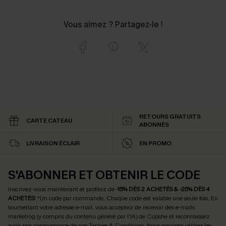
Vous aimez ? Partagez-le !
RETOURS GRATUITS
CARTE CATEAU
ABONNÉS
LIVRAISON ÉCLAIR
EN PROMO
S'ABONNER ET OBTENIR LE CODE
Inscrivez-vous maintenant et profitez de
-15% DÈS 2 ACHETÉS & -25% DÈS 4
ACHETÉS
! *Un code par commande. Chaque code est valable une seule fois.
En
soumettant votre adresse e-mail, vous acceptez de recevoir des e-mails
marketing (y compris du contenu généré par l'IA) de Cupshe et reconnaissez
avoir pris connaissance de nos
Termes & Conditions
. Nous pouvons utiliser les