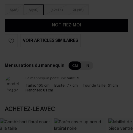
S(38)
M(40)
L(42/44)
XL(46)
NOTIFIEZ-MOI
VOIR ARTICLES SIMILAIRES
Mensurations du mannequin
CM
IN
Le mannequin porte une taille:
S
Taille:
165 cm
Buste:
77 cm
Tour de taille:
61 cm
Hanches:
81 cm
ACHETEZ‑LE AVEC