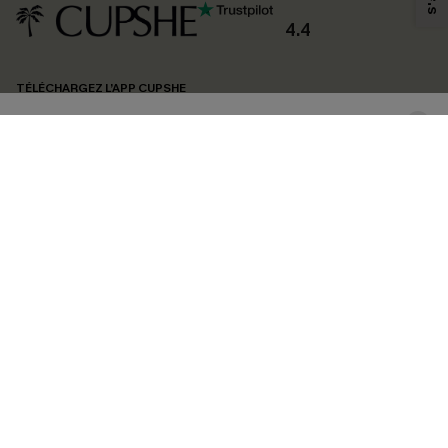
produits susceptibles de vous intéresser, conformément à notre
Politique de
confidentialité
. Vous pouvez vous désabonner à tout moment.
4.4
S'ABONNER
TÉLÉCHARGEZ L’APP CUPSHE
SUIVEZ-NOUS
©2026 CUPSHE FRANCE
Voir nôtre
déclaration d'accessibilité
et notre
politique de confidentialité.
Gestion des cookies