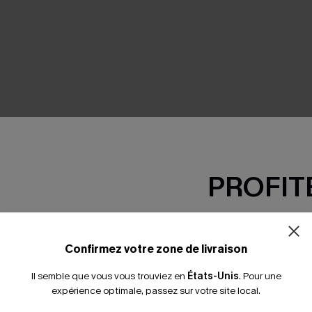
SEMBLE
PROFITE
-15% dès 2 A
*Un code par command
Confirmez votre zone de livraison
Il semble que vous vous trouviez en
États-Unis
.
Pour une
expérience optimale, passez sur votre site local.