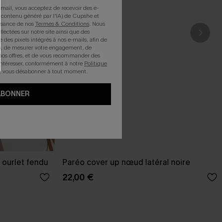
mail, vous acceptez de recevoir des e-
 contenu généré par l'IA) de Cupshe et
issance de nos
Termes & Conditions
. Nous
llectées sur notre site ainsi que des
e des pixels intégrés à nos e-mails, afin de
rts, de mesurer votre engagement, de
nos offres, et de vous recommander des
intéresser, conformément à notre
Politique
z vous désabonner à tout moment.
ABONNER
 ourlet fendu
Paréo cover up nœud latéral noire
22,00 €