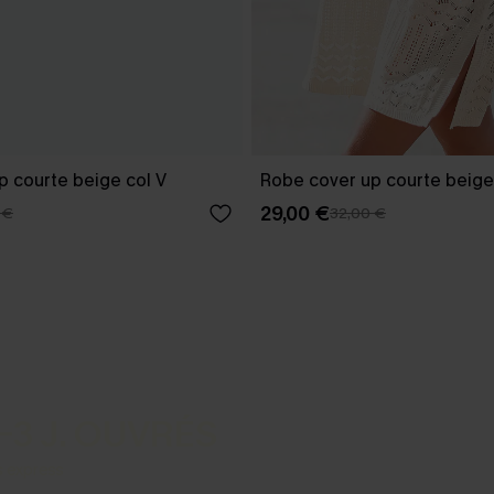
p courte beige col V
Robe cover up courte beige
29,00 €
 €
32,00 €
-3 J. OUVRÉS
s express