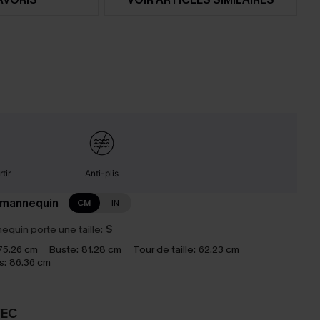
tir
Anti-plis
 mannequin
CM
IN
equin porte une taille:
S
75.26 cm
Buste:
81.28 cm
Tour de taille:
62.23 cm
s:
86.36 cm
VEC