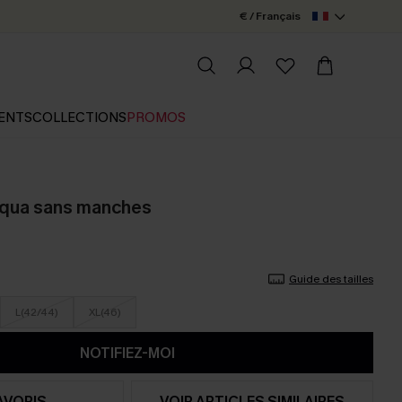
€ / Français
ENTS
COLLECTIONS
PROMOS
aqua sans manches
Guide des tailles
L(42/44)
XL(46)
NOTIFIEZ-MOI
AVORIS
VOIR ARTICLES SIMILAIRES