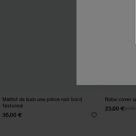
Maillot de bain une pièce noir bord
Robe cover u
festonné
23,00 €
27,00
35,00 €