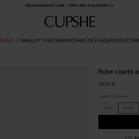
Abonnement E-mail : -25% dès 4 achetés >>
SON 2-3 J
MAILLOT 1 PIÈCE
BIKINI
TENUE DE PLAGE
ROBE
VÊTEM
Robe courte 
19,10 €
Taille française
S(38)
M(40)
F