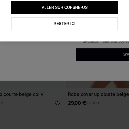
En soumettant votre adresse e-
ALLER SUR CUPSHE-US
mails marketing (y compris du
reconnaissez avoir pris conna
pouvons utiliser les données co
technologies de suivi, telles qu
RESTER ICI
savoir si ceux-ci ont été ouve
personnaliser nos contenus et 
produits susceptibles de vous 
de confidentialité
. Vous pouve
S'
p courte beige col V
Robe cover up courte beige
29,00 €
 €
32,00 €