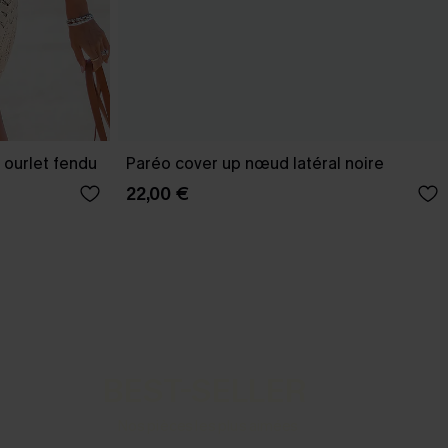
 ourlet fendu
Paréo cover up nœud latéral noire
22,00 €
BEST-SELLER
Nos pièces les plus aimées