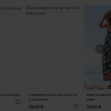
 à col scoop
Combishort cover up noir à col
Robe longue fl
V et poches
carré
39,00 €
37,00 €