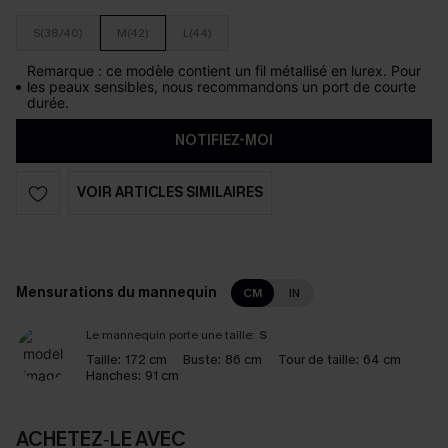
S(38/40)
M(42)
L(44)
Remarque : ce modèle contient un fil métallisé en lurex. Pour
les peaux sensibles, nous recommandons un port de courte
durée.
NOTIFIEZ-MOI
VOIR ARTICLES SIMILAIRES
Mensurations du mannequin
CM
IN
Le mannequin porte une taille:
S
Taille:
172 cm
Buste:
86 cm
Tour de taille:
64 cm
Hanches:
91 cm
ACHETEZ‑LE AVEC