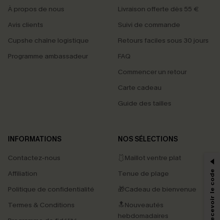
À propos de nous
Livraison offerte dès 55 €
Avis clients
Suivi de commande
Cupshe chaîne logistique
Retours faciles sous 30 jours
Programme ambassadeur
FAQ
Commencer un retour
Carte cadeau
Guide des tailles
PROFITEZ DE -15%
INFORMATIONS
NOS SÉLECTIONS
-15% dès 2 Achetés par E-mail
Contactez-nous
🩱Maillot ventre plat
*Un code par commande, valable une seule fois.
S'abonner & Recevoir le code
Affiliation
Tenue de plage
Politique de confidentialité
🎁Cadeau de bienvenue
Termes & Conditions
🔝Nouveautés
En soumettant votre adresse e-mail, vous acceptez de recevoir des e-mails
hebdomadaires
marketing (y compris du contenu généré par l'IA) de Cupshe et