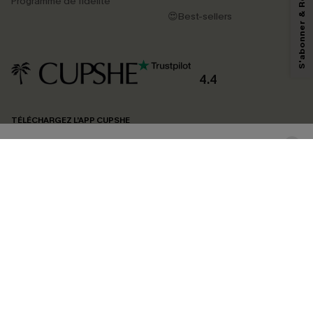
Programme de fidélité
reconnaissez avoir pris connaissance de nos
Termes & Conditions
. Nous
😍Best-sellers
pouvons utiliser les données collectées sur notre site ainsi que des
technologies de suivi, telles que des pixels intégrés à nos e-mails, afin de
savoir si ceux-ci ont été ouverts, de mesurer votre engagement, de
personnaliser nos contenus et nos offres, et de vous recommander des
produits susceptibles de vous intéresser, conformément à notre
Politique de
confidentialité
. Vous pouvez vous désabonner à tout moment.
4.4
S'ABONNER
TÉLÉCHARGEZ L’APP CUPSHE
SUIVEZ-NOUS
©2026 CUPSHE FRANCE
Voir nôtre
déclaration d'accessibilité
et notre
politique de confidentialité.