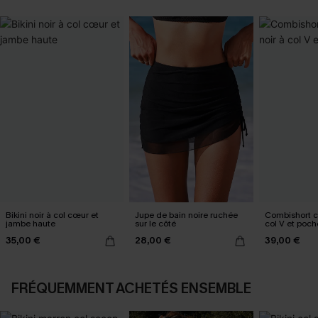
Bikini noir à col cœur et
Jupe de bain noire ruchée
Combishort co
jambe haute
sur le côté
col V et poch
35,00 €
28,00 €
39,00 €
FRÉQUEMMENT ACHETÉS ENSEMBLE