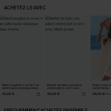
ACHETEZ‑LE AVEC
Bikini longline à col en V et
Maillot de bain une pièce
Robe cover u
taille haute classique bleu
ventre plat à col V avec
ourlet fendu
marine
Mesh power
32,00 €
38,00 €
29,00 €
32,
FRÉQUEMMENT ACHETÉS ENSEMBLE