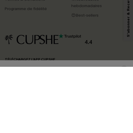
S'abonner & Recevoir le code
En soumettant votre adresse e-mail, vous acceptez de recevoir des e-mails
marketing (y compris du contenu généré par l'IA) de Cupshe et
hebdomadaires
Programme de fidélité
reconnaissez avoir pris connaissance de nos
Termes & Conditions
. Nous
pouvons utiliser les données collectées sur notre site ainsi que des
😍Best-sellers
technologies de suivi, telles que des pixels intégrés à nos e-mails, afin de
savoir si ceux-ci ont été ouverts, de mesurer votre engagement, de
personnaliser nos contenus et nos offres, et de vous recommander des
produits susceptibles de vous intéresser, conformément à notre
Politique de
confidentialité
. Vous pouvez vous désabonner à tout moment.
4.4
S'ABONNER
TÉLÉCHARGEZ L’APP CUPSHE
SUIVEZ-NOUS
©2026 CUPSHE FRANCE