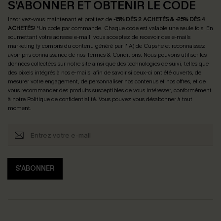
S'ABONNER ET OBTENIR LE CODE
Inscrivez-vous maintenant et profitez de
-15% DÈS 2 ACHETÉS & -25% DÈS 4
ACHETÉS
! *Un code par commande. Chaque code est valable une seule fois.
En
soumettant votre adresse e-mail, vous acceptez de recevoir des e-mails
marketing (y compris du contenu généré par l'IA) de Cupshe et reconnaissez
avoir pris connaissance de nos
Termes & Conditions
. Nous pouvons utiliser les
données collectées sur notre site ainsi que des technologies de suivi, telles que
des pixels intégrés à nos e-mails, afin de savoir si ceux-ci ont été ouverts, de
mesurer votre engagement, de personnaliser nos contenus et nos offres, et de
vous recommander des produits susceptibles de vous intéresser, conformément
à notre
Politique de confidentialité
. Vous pouvez vous désabonner à tout
moment.
S'ABONNER