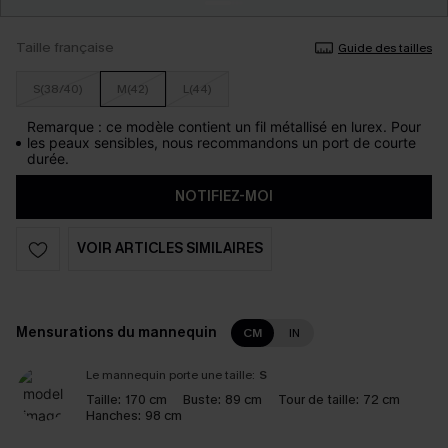
Taille française
Guide des tailles
S(38/40)
M(42)
L(44)
Remarque : ce modèle contient un fil métallisé en lurex. Pour
les peaux sensibles, nous recommandons un port de courte
durée.
NOTIFIEZ-MOI
VOIR ARTICLES SIMILAIRES
Mensurations du mannequin
CM
IN
Le mannequin porte une taille:
S
Taille:
170 cm
Buste:
89 cm
Tour de taille:
72 cm
Hanches:
98 cm