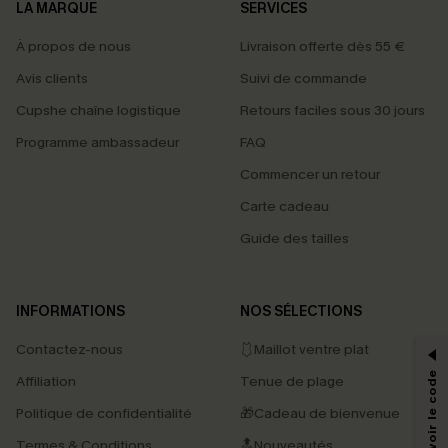
LA MARQUE
SERVICES
À propos de nous
Livraison offerte dès 55 €
Avis clients
Suivi de commande
Cupshe chaîne logistique
Retours faciles sous 30 jours
Programme ambassadeur
FAQ
Commencer un retour
Carte cadeau
Guide des tailles
PROFITEZ DE -15%
INFORMATIONS
NOS SÉLECTIONS
-15% dès 2 Achetés par E-mail
Contactez-nous
🩱Maillot ventre plat
*Un code par commande, valable une seule fois.
Affiliation
Tenue de plage
Politique de confidentialité
🎁Cadeau de bienvenue
Termes & Conditions
🔝Nouveautés