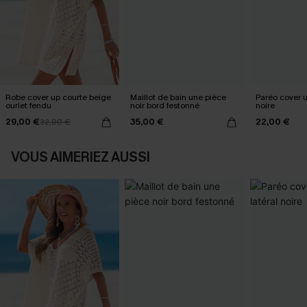
Robe cover up courte beige
Maillot de bain une pièce
Paréo cover 
ourlet fendu
noir bord festonné
noire
29,00 €
35,00 €
22,00 €
32,00 €
VOUS AIMERIEZ AUSSI