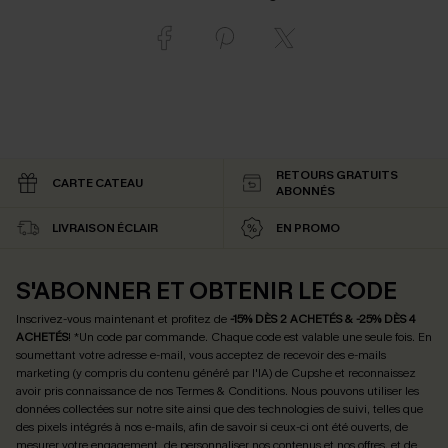
RETOURS GRATUITS
CARTE CATEAU
ABONNÉS
LIVRAISON ÉCLAIR
EN PROMO
S'ABONNER ET OBTENIR LE CODE
Inscrivez-vous maintenant et profitez de
-15% DÈS 2 ACHETÉS & -25% DÈS 4
ACHETÉS
! *Un code par commande. Chaque code est valable une seule fois.
En
soumettant votre adresse e-mail, vous acceptez de recevoir des e-mails
marketing (y compris du contenu généré par l'IA) de Cupshe et reconnaissez
avoir pris connaissance de nos
Termes & Conditions
. Nous pouvons utiliser les
données collectées sur notre site ainsi que des technologies de suivi, telles que
des pixels intégrés à nos e-mails, afin de savoir si ceux-ci ont été ouverts, de
mesurer votre engagement, de personnaliser nos contenus et nos offres, et de