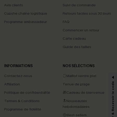
Avis clients
Suivi de commande
Cupshe chaîne logistique
Retours faciles sous 30 jours
Programme ambassadeur
FAQ
Commencer un retour
Carte cadeau
Guide des tailles
PROFITEZ DE -15%
INFORMATIONS
NOS SÉLECTIONS
-15% dès 2 Achetés par E-mail
Contactez-nous
🩱Maillot ventre plat
*Un code par commande, valable une seule fois.
S'abonner & Recevoir le code
Affiliation
Tenue de plage
Politique de confidentialité
🎁Cadeau de bienvenue
Termes & Conditions
🔝Nouveautés
En soumettant votre adresse e-mail, vous acceptez de recevoir des e-mails
marketing (y compris du contenu généré par l'IA) de Cupshe et
hebdomadaires
Programme de fidélité
reconnaissez avoir pris connaissance de nos
Termes & Conditions
. Nous
pouvons utiliser les données collectées sur notre site ainsi que des
😍Best-sellers