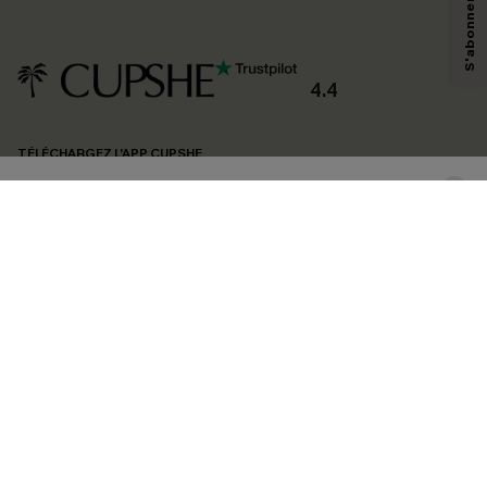
technologies de suivi, telles que des pixels intégrés à nos e-mails, afin de
savoir si ceux-ci ont été ouverts, de mesurer votre engagement, de
personnaliser nos contenus et nos offres, et de vous recommander des
produits susceptibles de vous intéresser, conformément à notre
Politique de
confidentialité
. Vous pouvez vous désabonner à tout moment.
4.4
S'ABONNER
TÉLÉCHARGEZ L’APP CUPSHE
SUIVEZ-NOUS
©2026 CUPSHE FRANCE
Voir nôtre
déclaration d'accessibilité
et notre
politique de confidentialité.
Gestion des cookies