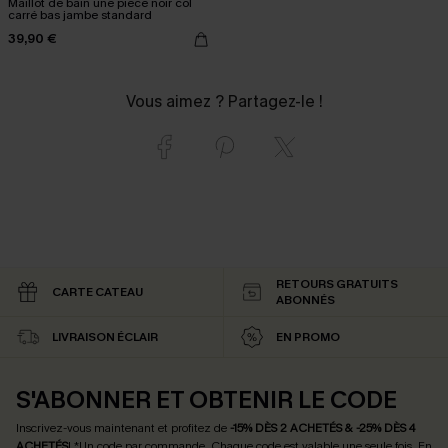
Maillot de bain une pièce noir col
carré bas jambe standard
39,90 €
Vous aimez ? Partagez-le !
RETOURS GRATUITS
CARTE CATEAU
ABONNÉS
LIVRAISON ÉCLAIR
EN PROMO
S'ABONNER ET OBTENIR LE CODE
Inscrivez-vous maintenant et profitez de
-15% DÈS 2 ACHETÉS & -25% DÈS 4
ACHETÉS
! *Un code par commande. Chaque code est valable une seule fois.
En