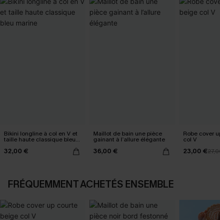
Bikini longline à col en V et
Maillot de bain une pièce
Robe cover u
taille haute classique bleu
gainant à l’allure élégante
col V
marine
32,00 €
36,00 €
23,00 €
27,0
FRÉQUEMMENT ACHETÉS ENSEMBLE