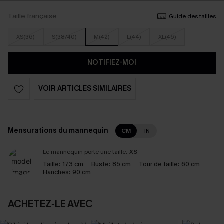
Taille française
Guide des tailles
XS(36)
S(38/40)
M(42)
L(44)
XL(46)
NOTIFIEZ-MOI
VOIR ARTICLES SIMILAIRES
Mensurations du mannequin
CM
IN
Le mannequin porte une taille:
XS
Taille:
173 cm
Buste:
85 cm
Tour de taille:
60 cm
Hanches:
90 cm
ACHETEZ‑LE AVEC