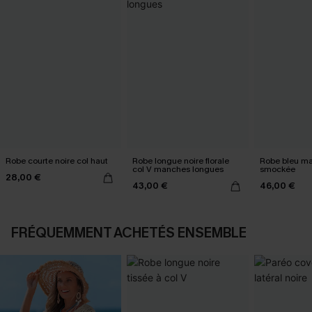
Robe courte noire col haut
Robe longue noire florale
Robe bleu mar
col V manches longues
smockée
28,00 €
43,00 €
46,00 €
FRÉQUEMMENT ACHETÉS ENSEMBLE