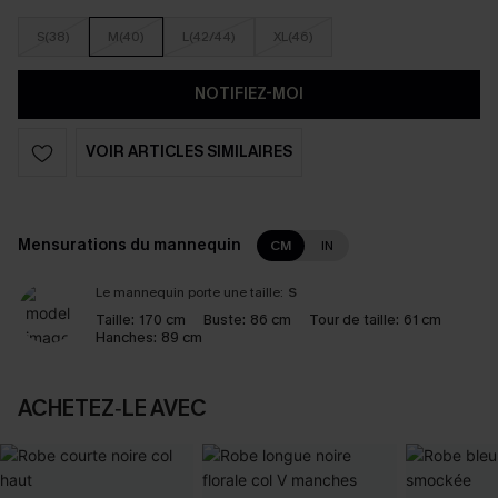
S(38)
M(40)
L(42/44)
XL(46)
NOTIFIEZ-MOI
VOIR ARTICLES SIMILAIRES
Mensurations du mannequin
CM
IN
Le mannequin porte une taille:
S
Taille:
170 cm
Buste:
86 cm
Tour de taille:
61 cm
Hanches:
89 cm
ACHETEZ‑LE AVEC