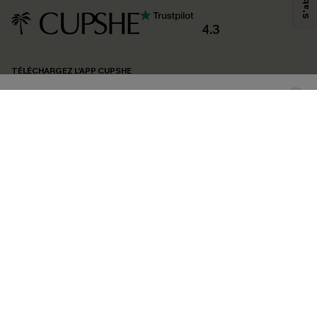
produits susceptibles de vous intéresser, conformément à notre
Politique de
confidentialité
. Vous pouvez vous désabonner à tout moment.
4.3
S'ABONNER
TÉLÉCHARGEZ L’APP CUPSHE
SUIVEZ-NOUS
©2026 CUPSHE FRANCE
Voir nôtre
déclaration d'accessibilité
et notre
politique de confidentialité.
Gestion des cookies