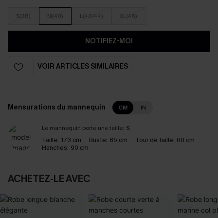
S(38)
M(40)
L(42/44)
XL(46)
NOTIFIEZ-MOI
VOIR ARTICLES SIMILAIRES
Mensurations du mannequin
CM
IN
Le mannequin porte une taille:
S
Taille:
173 cm
Buste:
85 cm
Tour de taille:
60 cm
Hanches:
90 cm
ACHETEZ‑LE AVEC