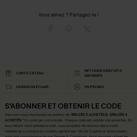
Vous aimez ? Partagez-le !
RETOURS GRATUITS
CARTE CATEAU
ABONNÉS
LIVRAISON ÉCLAIR
EN PROMO
S'ABONNER ET OBTENIR LE CODE
Inscrivez-vous maintenant et profitez de
-15% DÈS 2 ACHETÉS & -25% DÈS 4
ACHETÉS
! *Un code par commande. Chaque code est valable une seule fois.
En
soumettant votre adresse e-mail, vous acceptez de recevoir des e-mails
marketing (y compris du contenu généré par l'IA) de Cupshe et reconnaissez
avoir pris connaissance de nos
Termes & Conditions
. Nous pouvons utiliser les