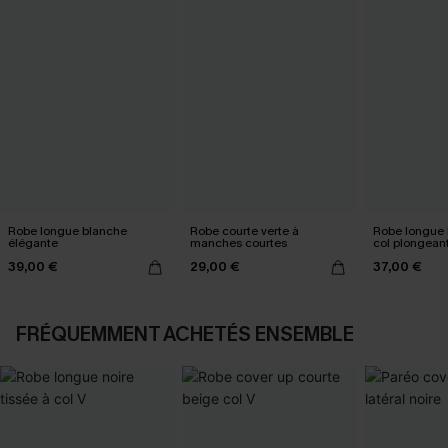
Robe longue blanche
Robe courte verte à
Robe longue 
élégante
manches courtes
col plongean
39,00 €
29,00 €
37,00 €
FRÉQUEMMENT ACHETÉS ENSEMBLE