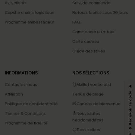
Avis clients
Suivi de commande
Cupshe chaîne logistique
Retours faciles sous 30 jours
Programme ambassadeur
FAQ
Commencer un retour
Carte cadeau
Guide des tailles
PROFITEZ DE -15%
INFORMATIONS
NOS SÉLECTIONS
-15% dès 2 Achetés par E-mail
Contactez-nous
🩱Maillot ventre plat
*Un code par commande, valable une seule fois.
S'abonner & Recevoir le code
Affiliation
Tenue de plage
Politique de confidentialité
🎁Cadeau de bienvenue
Termes & Conditions
🔝Nouveautés
En soumettant votre adresse e-mail, vous acceptez de recevoir des e-mails
marketing (y compris du contenu généré par l'IA) de Cupshe et
hebdomadaires
Programme de fidélité
reconnaissez avoir pris connaissance de nos
Termes & Conditions
. Nous
pouvons utiliser les données collectées sur notre site ainsi que des
😍Best-sellers
technologies de suivi, telles que des pixels intégrés à nos e-mails, afin de