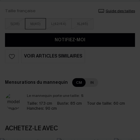
Taille française
Guide des tailles
S(38)
M(40)
L(42/44)
XL(46)
NOTIFIEZ-MOI
VOIR ARTICLES SIMILAIRES
Mensurations du mannequin
CM
IN
Le mannequin porte une taille:
S
Taille:
173 cm
Buste:
85 cm
Tour de taille:
60 cm
Hanches:
90 cm
ACHETEZ‑LE AVEC