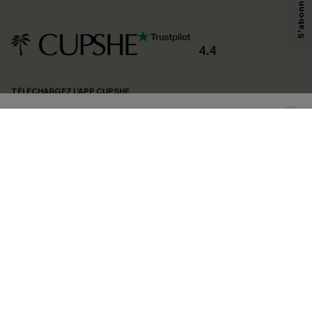
savoir si ceux-ci ont été ouverts, de mesurer votre engagement, de
personnaliser nos contenus et nos offres, et de vous recommander des
produits susceptibles de vous intéresser, conformément à notre
Politique de
confidentialité
. Vous pouvez vous désabonner à tout moment.
4.4
S'ABONNER
TÉLÉCHARGEZ L’APP CUPSHE
SUIVEZ-NOUS
©2026 CUPSHE FRANCE
Voir nôtre
déclaration d'accessibilité
et notre
politique de confidentialité.
Gestion des cookies