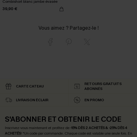
Combishort blanc jambe évasée
39,90 €
Vous aimez ? Partagez-le !
RETOURS GRATUITS
CARTE CATEAU
ABONNÉS
LIVRAISON ÉCLAIR
EN PROMO
S'ABONNER ET OBTENIR LE CODE
Inscrivez-vous maintenant et profitez de
-15% DÈS 2 ACHETÉS & -25% DÈS 4
ACHETÉS
! *Un code par commande. Chaque code est valable une seule fois.
En