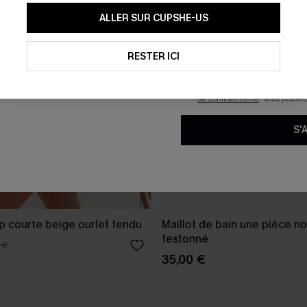
En soumettant votre adresse e-
ALLER SUR CUPSHE-US
mails marketing (y compris du
reconnaissez avoir pris conna
pouvons utiliser les données co
technologies de suivi, telles qu
RESTER ICI
savoir si ceux-ci ont été ouve
personnaliser nos contenus et 
produits susceptibles de vous 
de confidentialité
. Vous pouve
S'
p courte beige ourlet fendu
Maillot de bain une pièce no
festonné
 €
35,00 €