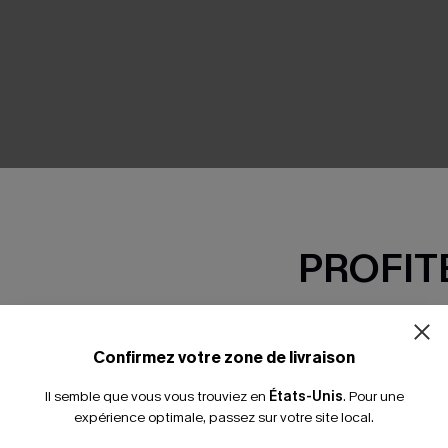
SEMBLE
PROFITE
-15% dès 2 A
*Un code par command
Confirmez votre zone de livraison
Il semble que vous vous trouviez en
États-Unis
.
Pour une
expérience optimale, passez sur votre site local.