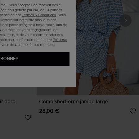
mail, vous acceptez de recevoir des e-
 contenu généré par l'IA) de Cupshe et
issance de nos
Termes & Conditions
. Nous
llectées sur notre site ainsi que des
e des pixels intégrés à nos e-mails, afin de
rts, de mesurer votre engagement, de
nos offres, et de vous recommander des
intéresser, conformément à notre
Politique
z vous désabonner à tout moment.
ABONNER
ir bord
Combishort orné jambe large
28,00 €