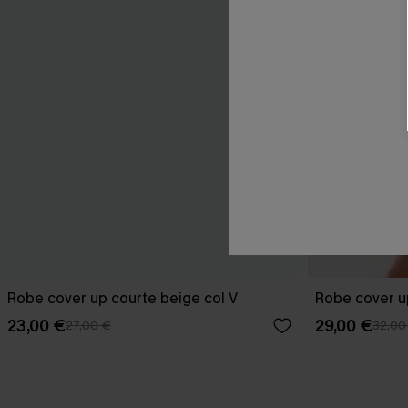
Robe cover up courte beige col V
Robe cover u
23,00 €
29,00 €
27,00 €
32,00