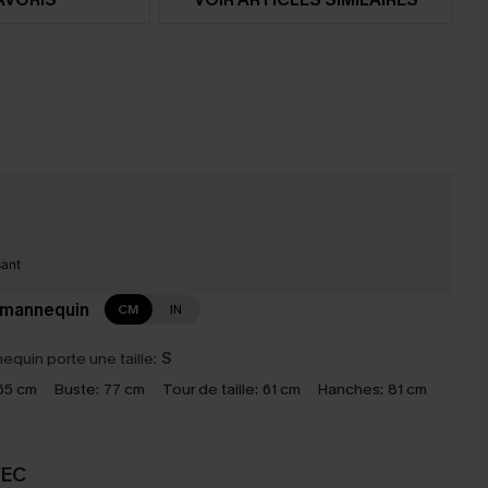
sant
 mannequin
CM
IN
equin porte une taille:
S
65 cm
Buste:
77 cm
Tour de taille:
61 cm
Hanches:
81 cm
VEC