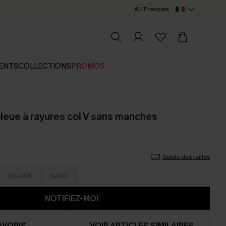
€ / Français
ENTS
COLLECTIONS
PROMOS
leue à rayures col V sans manches
Guide des tailles
L(42/44)
XL(46)
NOTIFIEZ-MOI
AVORIS
VOIR ARTICLES SIMILAIRES