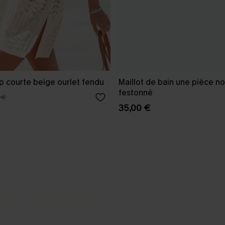
p courte beige ourlet fendu
Maillot de bain une pièce no
festonné
 €
35,00 €
-3 J. OUVRÉS
s express