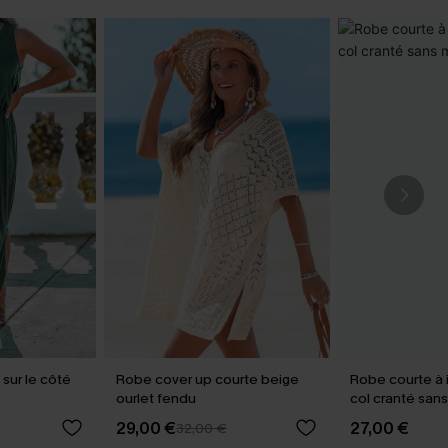
sur le côté
Robe cover up courte beige
Robe courte à 
ourlet fendu
col cranté san
29,00 €
27,00 €
32,00 €