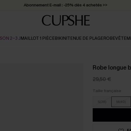
* Livraison éclair 2-3 jours ouvrés >>
SON 2-3 J
MAILLOT 1 PIÈCE
BIKINI
TENUE DE PLAGE
ROBE
VÊTEM
Robe longue b
29,50 €
Taille française
S(38)
M(40)
F