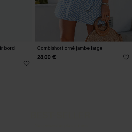
ir bord
Combishort orné jambe large
28,00 €
BEST-SELLER
Nos pièces les plus aimées