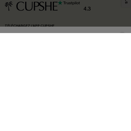
produits susceptibles de vous intéresser, conformément à notre
Politique de
confidentialité
. Vous pouvez vous désabonner à tout moment.
4.3
S'ABONNER
TÉLÉCHARGEZ L’APP CUPSHE
SUIVEZ-NOUS
©2026 CUPSHE FRANCE
Voir nôtre
déclaration d'accessibilité
et notre
politique de confidentialité.
Gestion des cookies