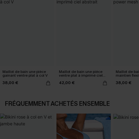
Maillot de bain une pièce
Maillot de bain une pièce
Maillot de ba
gainant ventre plat à col V
ventre plat à imprimé ciel
maintien flex
abstrait
mesh
38,00 €
42,00 €
38,00 €
FRÉQUEMMENT ACHETÉS ENSEMBLE