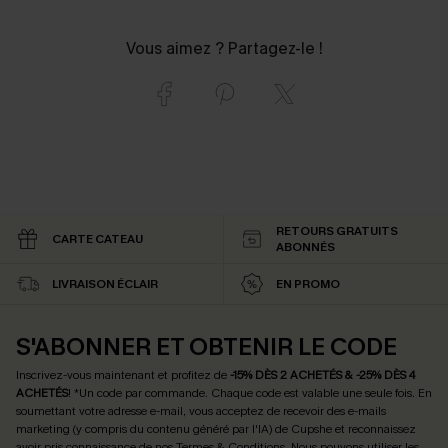
Vous aimez ? Partagez-le !
RETOURS GRATUITS
CARTE CATEAU
ABONNÉS
LIVRAISON ÉCLAIR
EN PROMO
S'ABONNER ET OBTENIR LE CODE
Inscrivez-vous maintenant et profitez de
-15% DÈS 2 ACHETÉS & -25% DÈS 4
ACHETÉS
! *Un code par commande. Chaque code est valable une seule fois.
En
soumettant votre adresse e-mail, vous acceptez de recevoir des e-mails
marketing (y compris du contenu généré par l'IA) de Cupshe et reconnaissez
avoir pris connaissance de nos
Termes & Conditions
. Nous pouvons utiliser les