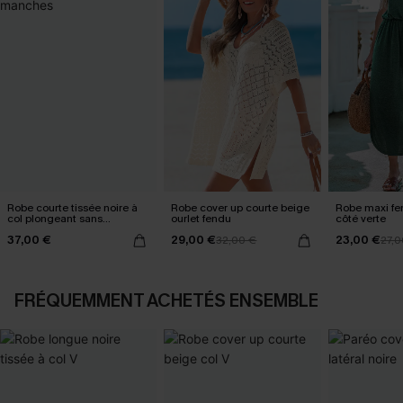
Robe courte tissée noire à
Robe cover up courte beige
Robe maxi fe
col plongeant sans
ourlet fendu
côté verte
manches
37,00 €
29,00 €
23,00 €
32,00 €
27,0
FRÉQUEMMENT ACHETÉS ENSEMBLE