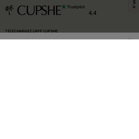
produits susceptibles de vous intéresser, conformément à notre
Politique de
confidentialité
. Vous pouvez vous désabonner à tout moment.
4.4
S'ABONNER
TÉLÉCHARGEZ L’APP CUPSHE
SUIVEZ-NOUS
©2026 CUPSHE FRANCE
Voir nôtre
déclaration d'accessibilité
et notre
politique de confidentialité.
Gestion des cookies