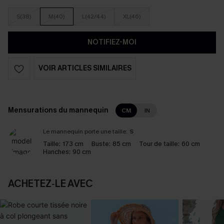
S(38)
M(40)
L(42/44)
XL(46)
NOTIFIEZ-MOI
VOIR ARTICLES SIMILAIRES
Mensurations du mannequin
CM
IN
Le mannequin porte une taille:
S
Taille:
173 cm
Buste:
85 cm
Tour de taille:
60 cm
Hanches:
90 cm
ACHETEZ‑LE AVEC