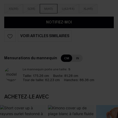
XS(36)
S(38)
M(40)
L(42/44)
XL(46)
NOTIFIEZ-MOI
VOIR ARTICLES SIMILAIRES
Mensurations du mannequin
CM
IN
Le mannequin porte une taille:
S
Taille:
175.26 cm
Buste:
81.28 cm
Tour de taille:
62.23 cm
Hanches:
86.36 cm
ACHETEZ‑LE AVEC