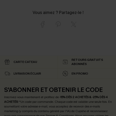
Vous aimez ? Partagez-le !
RETOURS GRATUITS
CARTE CATEAU
ABONNÉS
LIVRAISON ÉCLAIR
EN PROMO
S'ABONNER ET OBTENIR LE CODE
Inscrivez-vous maintenant et profitez de
-15% DÈS 2 ACHETÉS & -25% DÈS 4
ACHETÉS
! *Un code par commande. Chaque code est valable une seule fois.
En
soumettant votre adresse e-mail, vous acceptez de recevoir des e-mails
marketing (y compris du contenu généré par l'IA) de Cupshe et reconnaissez
avoir pris connaissance de nos
Termes & Conditions
. Nous pouvons utiliser les