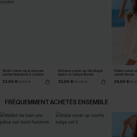
Short cover up à rayures
Kimono cover up de plage
Robe cover u
ourlet festonné à cordon
blanc à l’allure fluide
ourlet fendu
23,00 €
23,00 €
29,00 €
27,00 €
29,00 €
32,
FRÉQUEMMENT ACHETÉS ENSEMBLE