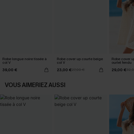
Robe longue noire tissée à
Robe cover up courte beige
Robe cover u
col V
col V
ourlet fendu
39,00 €
23,00 €
29,00 €
27,00 €
32,
VOUS AIMERIEZ AUSSI