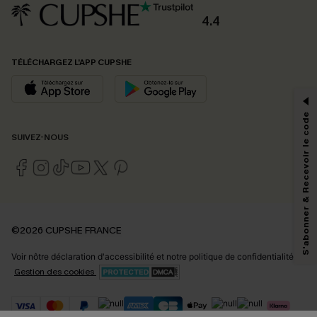
4.4
PROFITEZ DE -15%
TÉLÉCHARGEZ L’APP CUPSHE
-15% dès 2 Achetés par E-mail
*Un code par commande, valable une seule fois.
S'abonner & Recevoir le code
SUIVEZ-NOUS
En soumettant votre adresse e-mail, vous acceptez de recevoir des e-mails
marketing (y compris du contenu généré par l'IA) de Cupshe et
reconnaissez avoir pris connaissance de nos
Termes & Conditions
. Nous
pouvons utiliser les données collectées sur notre site ainsi que des
technologies de suivi, telles que des pixels intégrés à nos e-mails, afin de
savoir si ceux-ci ont été ouverts, de mesurer votre engagement, de
©2026 CUPSHE FRANCE
personnaliser nos contenus et nos offres, et de vous recommander des
produits susceptibles de vous intéresser, conformément à notre
Politique de
Voir nôtre
déclaration d'accessibilité
et notre
politique de confidentialité.
confidentialité
. Vous pouvez vous désabonner à tout moment.
Gestion des cookies
S'ABONNER