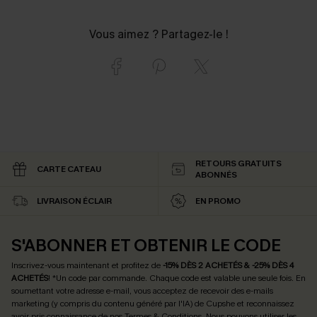
Vous aimez ? Partagez-le !
RETOURS GRATUITS
CARTE CATEAU
ABONNÉS
LIVRAISON ÉCLAIR
EN PROMO
S'ABONNER ET OBTENIR LE CODE
Inscrivez-vous maintenant et profitez de
-15% DÈS 2 ACHETÉS & -25% DÈS 4
ACHETÉS
! *Un code par commande. Chaque code est valable une seule fois.
En
soumettant votre adresse e-mail, vous acceptez de recevoir des e-mails
marketing (y compris du contenu généré par l'IA) de Cupshe et reconnaissez
avoir pris connaissance de nos
Termes & Conditions
. Nous pouvons utiliser les