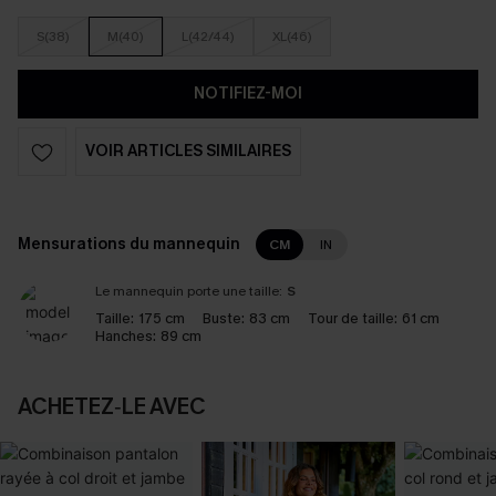
S(38)
M(40)
L(42/44)
XL(46)
NOTIFIEZ-MOI
VOIR ARTICLES SIMILAIRES
Mensurations du mannequin
CM
IN
Le mannequin porte une taille:
S
Taille:
175 cm
Buste:
83 cm
Tour de taille:
61 cm
Hanches:
89 cm
ACHETEZ‑LE AVEC