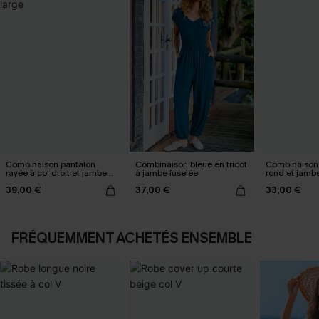
Combinaison pantalon
Combinaison bleue en tricot
Combinaison 
rayée à col droit et jambe
à jambe fuselée
rond et jamb
large
39,00 €
37,00 €
33,00 €
FRÉQUEMMENT ACHETÉS ENSEMBLE