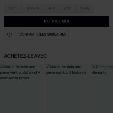
XS(36)
S(38/40)
M(42)
L(44)
XL(46)
NOTIFIEZ-MOI
VOIR ARTICLES SIMILAIRES
ACHETEZ‑LE AVEC