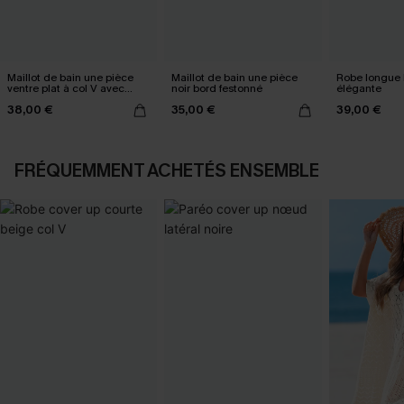
Maillot de bain une pièce
Maillot de bain une pièce
Robe longue 
ventre plat à col V avec
noir bord festonné
élégante
Mesh power
38,00 €
35,00 €
39,00 €
FRÉQUEMMENT ACHETÉS ENSEMBLE