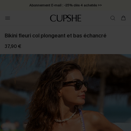
Abonnement E-mail : -25% dès 4 achetés >>
Bikini fleuri col plongeant et bas échancré
37,90 €