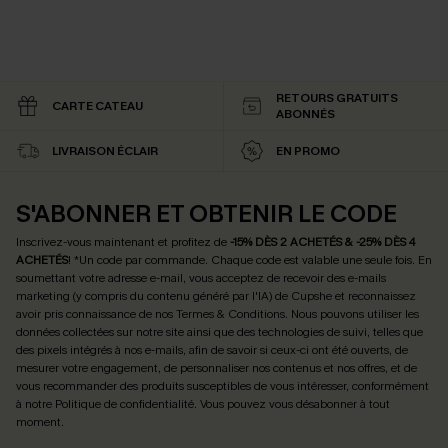
RETOURS GRATUITS
CARTE CATEAU
ABONNÉS
LIVRAISON ÉCLAIR
EN PROMO
S'ABONNER ET OBTENIR LE CODE
Inscrivez-vous maintenant et profitez de
-15% DÈS 2 ACHETÉS & -25% DÈS 4
ACHETÉS
! *Un code par commande. Chaque code est valable une seule fois.
En
soumettant votre adresse e-mail, vous acceptez de recevoir des e-mails
marketing (y compris du contenu généré par l'IA) de Cupshe et reconnaissez
avoir pris connaissance de nos
Termes & Conditions
. Nous pouvons utiliser les
données collectées sur notre site ainsi que des technologies de suivi, telles que
des pixels intégrés à nos e-mails, afin de savoir si ceux-ci ont été ouverts, de
mesurer votre engagement, de personnaliser nos contenus et nos offres, et de
vous recommander des produits susceptibles de vous intéresser, conformément
à notre
Politique de confidentialité
. Vous pouvez vous désabonner à tout
moment.