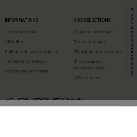
-15% dès 2 Achetés par E-mail
*Un code par commande, valable une seule fois.
S'abonner & Recevoir le code
INFORMATIONS
NOS SÉLECTIONS
Contactez-nous
🩱Maillot ventre plat
En soumettant votre adresse e-mail, vous acceptez de recevoir des e-mails
Affiliation
Tenue de plage
marketing (y compris du contenu généré par l'IA) de Cupshe et
reconnaissez avoir pris connaissance de nos
Termes & Conditions
. Nous
Politique de confidentialité
🎁Cadeau de bienvenue
pouvons utiliser les données collectées sur notre site ainsi que des
technologies de suivi, telles que des pixels intégrés à nos e-mails, afin de
Termes & Conditions
🔝Nouveautés
savoir si ceux-ci ont été ouverts, de mesurer votre engagement, de
personnaliser nos contenus et nos offres, et de vous recommander des
hebdomadaires
Programme de fidélité
produits susceptibles de vous intéresser, conformément à notre
Politique de
confidentialité
. Vous pouvez vous désabonner à tout moment.
😍Best-sellers
S'ABONNER
4.4
TÉLÉCHARGEZ L’APP CUPSHE