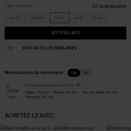
Taille française
Guide des tailles
XS(36)
S(38/40)
M(42)
L(44)
XL(46)
NOTIFIEZ-MOI
VOIR ARTICLES SIMILAIRES
Mensurations du mannequin
CM
IN
Le mannequin porte une taille:
XS
Taille:
173 cm
Buste:
85 cm
Tour de taille:
60 cm
Hanches:
90 cm
ACHETEZ‑LE AVEC