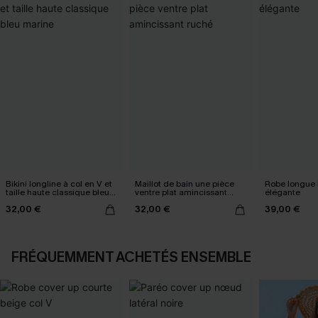
Bikini longline à col en V et
Maillot de bain une pièce
Robe longue 
taille haute classique bleu
ventre plat amincissant
élégante
marine
ruché
32,00 €
32,00 €
39,00 €
FRÉQUEMMENT ACHETÉS ENSEMBLE