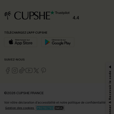
4.4
TÉLÉCHARGEZ L’APP CUPSHE
PROFITEZ DE -15%
SUIVEZ-NOUS
-15% dès 2 Achetés par E-mail
*Un code par commande, valable une seule fois.
S'abonner & Recevoir le code
En soumettant votre adresse e-mail, vous acceptez de recevoir des e-mails
©2026 CUPSHE FRANCE
marketing (y compris du contenu généré par l'IA) de Cupshe et
reconnaissez avoir pris connaissance de nos
Termes & Conditions
. Nous
Voir nôtre
déclaration d'accessibilité
et notre
politique de confidentialité.
pouvons utiliser les données collectées sur notre site ainsi que des
technologies de suivi, telles que des pixels intégrés à nos e-mails, afin de
Gestion des cookies
savoir si ceux-ci ont été ouverts, de mesurer votre engagement, de