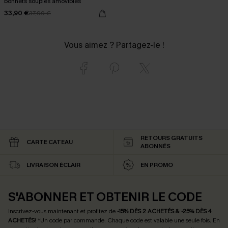
bonnets souples amovibles
33,90 €
37,90 €
Vous aimez ? Partagez-le !
RETOURS GRATUITS
CARTE CATEAU
ABONNÉS
LIVRAISON ÉCLAIR
EN PROMO
S'ABONNER ET OBTENIR LE CODE
Inscrivez-vous maintenant et profitez de
-15% DÈS 2 ACHETÉS & -25% DÈS 4
ACHETÉS
! *Un code par commande. Chaque code est valable une seule fois.
En