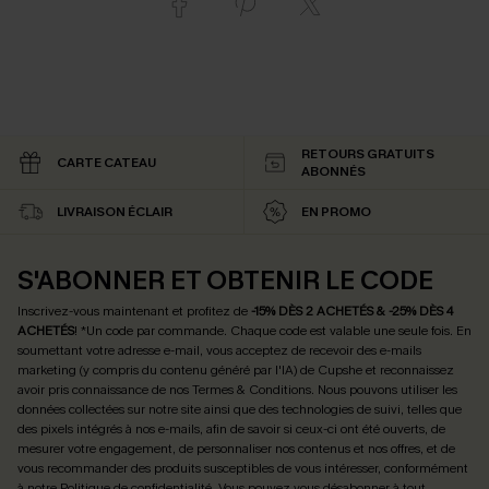
RETOURS GRATUITS
CARTE CATEAU
ABONNÉS
LIVRAISON ÉCLAIR
EN PROMO
S'ABONNER ET OBTENIR LE CODE
Inscrivez-vous maintenant et profitez de
-15% DÈS 2 ACHETÉS & -25% DÈS 4
ACHETÉS
! *Un code par commande. Chaque code est valable une seule fois.
En
soumettant votre adresse e-mail, vous acceptez de recevoir des e-mails
marketing (y compris du contenu généré par l'IA) de Cupshe et reconnaissez
avoir pris connaissance de nos
Termes & Conditions
. Nous pouvons utiliser les
données collectées sur notre site ainsi que des technologies de suivi, telles que
des pixels intégrés à nos e-mails, afin de savoir si ceux-ci ont été ouverts, de
mesurer votre engagement, de personnaliser nos contenus et nos offres, et de
vous recommander des produits susceptibles de vous intéresser, conformément
à notre
Politique de confidentialité
. Vous pouvez vous désabonner à tout