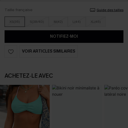
Taille française
Guide des tailles
XS(36)
S(38/40)
M(42)
L(44)
XL(46)
NOTIFIEZ-MOI
VOIR ARTICLES SIMILAIRES
ACHETEZ‑LE AVEC