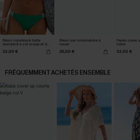
Bikini colorblock taille
Bikini noir minimaliste à
Paréo cover 
standard à col scoop et dos
nouer
noire
croisé
32,00 €
35,00 €
22,00 €
FRÉQUEMMENT ACHETÉS ENSEMBLE