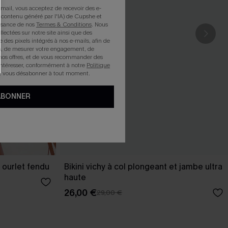
mail, vous acceptez de recevoir des e-
 contenu généré par l'IA) de Cupshe et
issance de nos
Termes & Conditions
. Nous
llectées sur notre site ainsi que des
e des pixels intégrés à nos e-mails, afin de
rts, de mesurer votre engagement, de
nos offres, et de vous recommander des
intéresser, conformément à notre
Politique
z vous désabonner à tout moment.
ABONNER
 ourlet fendu
Bikini vichy à col plongeant et jambe ultra
haute
26,00 €
29,00 €