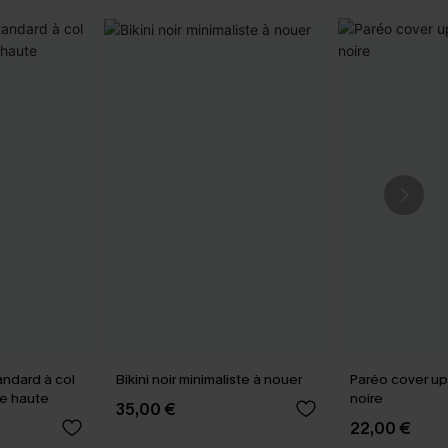
tandard à col
Bikini noir minimaliste à nouer
Paréo cover up
e haute
noire
35,00 €
22,00 €