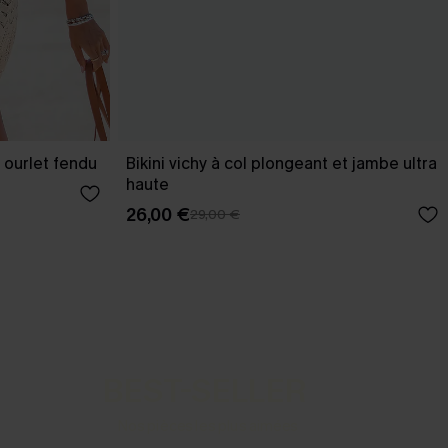
 ourlet fendu
Bikini vichy à col plongeant et jambe ultra
haute
26,00 €
29,00 €
BEST-SELLER
Nos pièces les plus aimées