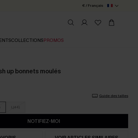
€ / Français
ENTS
COLLECTIONS
PROMOS
push up bonnets moulés
Guide des tailles
)
L(44)
NOTIFIEZ-MOI
AVORIS
VOIR ARTICLES SIMILAIRES