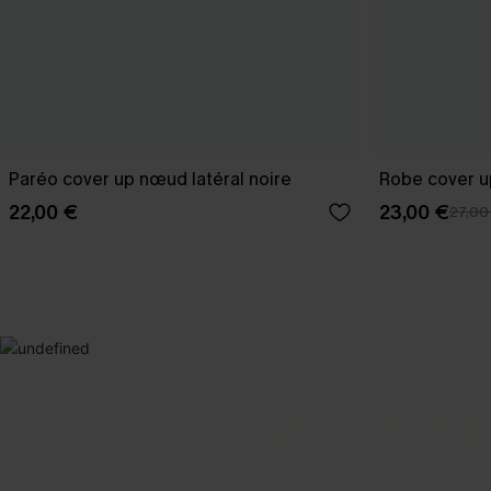
Paréo cover up nœud latéral noire
Robe cover u
22,00 €
23,00 €
27,00
SELECTION 2
Vos favori