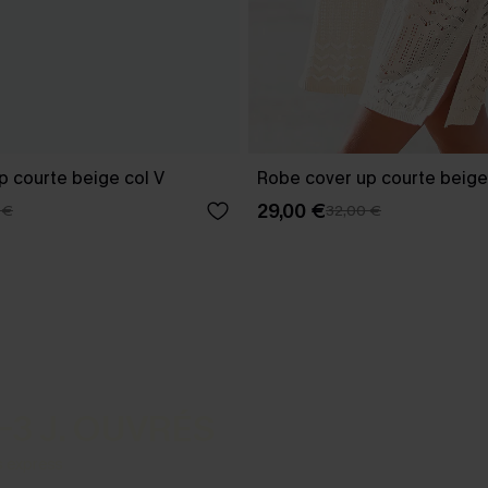
p courte beige col V
Robe cover up courte beige
29,00 €
 €
32,00 €
-3 J. OUVRÉS
s express