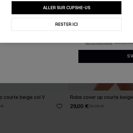
En soumettant votre adresse e-
ALLER SUR CUPSHE-US
mails marketing (y compris du
reconnaissez avoir pris conna
pouvons utiliser les données co
technologies de suivi, telles qu
RESTER ICI
savoir si ceux-ci ont été ouve
personnaliser nos contenus et 
produits susceptibles de vous 
de confidentialité
. Vous pouve
S'
p courte beige col V
Robe cover up courte beige
29,00 €
 €
32,00 €