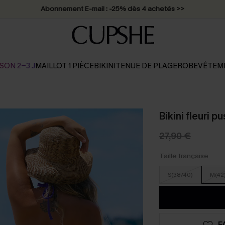
Abonnement E-mail : -25% dès 4 achetés >>
SON 2-3 J
MAILLOT 1 PIÈCE
BIKINI
TENUE DE PLAGE
ROBE
VÊTEM
Bikini fleuri 
27,90 €
Taille française
S(38/40)
M(42
F