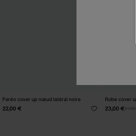
Paréo cover up nœud latéral noire
Robe cover u
22,00 €
23,00 €
27,00