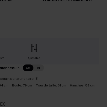
uste
Ajustable
 mannequin
CM
IN
equin porte une taille:
S
64 cm
Buste:
79 cm
Tour de taille:
61 cm
Hanches:
89 cm
VEC