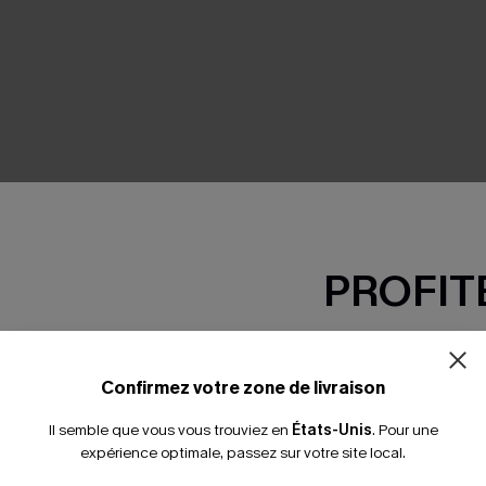
SEMBLE
PROFITE
-15% dès 2 A
*Un code par command
Confirmez votre zone de livraison
Il semble que vous vous trouviez en
États-Unis
.
Pour une
expérience optimale, passez sur votre site local.