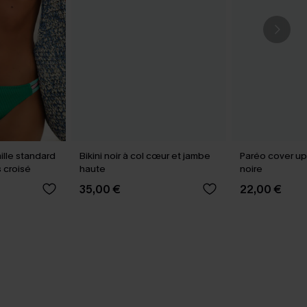
aille standard
Bikini noir à col cœur et jambe
Paréo cover up
 croisé
haute
noire
35,00 €
22,00 €