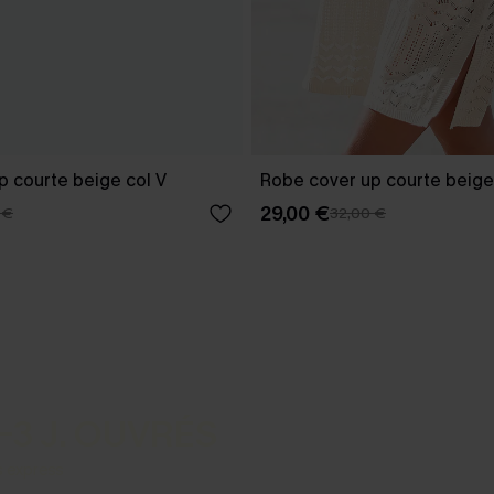
p courte beige col V
Robe cover up courte beige
29,00 €
 €
32,00 €
-3 J. OUVRÉS
s express