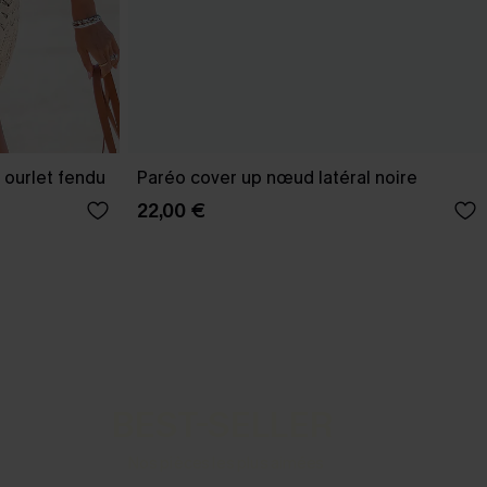
 ourlet fendu
Paréo cover up nœud latéral noire
22,00 €
BEST-SELLER
Nos pièces les plus aimées