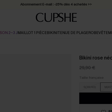
Abonnement E-mail : -25% dès 4 achetés >>
SON 2-3 J
MAILLOT 1 PIÈCE
BIKINI
TENUE DE PLAGE
ROBE
VÊTEM
Bikini rose né
29,90 €
Taille française
S(38/40)
M(42
F