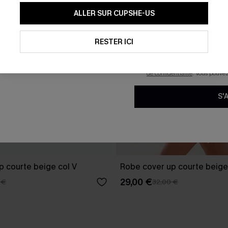
En soumettant votre adresse e-
ALLER SUR CUPSHE-US
mails marketing (y compris du
reconnaissez avoir pris conna
pouvons utiliser les données co
technologies de suivi, telles qu
RESTER ICI
savoir si ceux-ci ont été ouve
personnaliser nos contenus et 
produits susceptibles de vous 
de confidentialité
. Vous pouve
S'
p courte beige col V
Robe cover up courte beige
29,00 €
 €
32,00 €