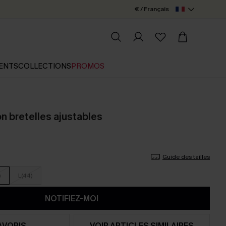
€ / Français
ENTS
COLLECTIONS
PROMOS
on bretelles ajustables
Guide des tailles
)
L(44)
NOTIFIEZ-MOI
AVORIS
VOIR ARTICLES SIMILAIRES