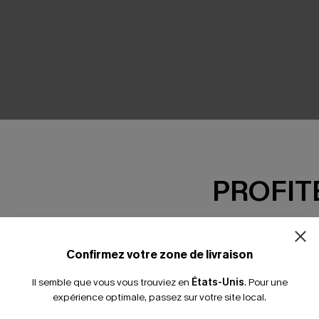
SEMBLE
PROFITE
-15% dès 2 A
*Un code par command
Confirmez votre zone de livraison
Il semble que vous vous trouviez en
États-Unis
.
Pour une
expérience optimale, passez sur votre site local.