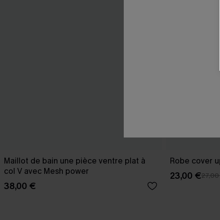
Maillot de bain une pièce ventre plat à
Robe cover u
col V avec Mesh power
23,00 €
27,00
38,00 €