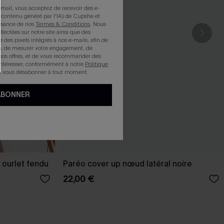
mail, vous acceptez de recevoir des e-
 contenu généré par l'IA) de Cupshe et
issance de nos
Termes & Conditions
. Nous
llectées sur notre site ainsi que des
e des pixels intégrés à nos e-mails, afin de
rts, de mesurer votre engagement, de
nos offres, et de vous recommander des
intéresser, conformément à notre
Politique
z vous désabonner à tout moment.
ABONNER
 ourlet fendu
Paréo cover up nœud latéral noire
22,00 €