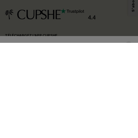
personnaliser nos contenus et nos offres, et de vous recommander des
produits susceptibles de vous intéresser, conformément à notre
Politique de
confidentialité
. Vous pouvez vous désabonner à tout moment.
4.4
S'ABONNER
TÉLÉCHARGEZ L’APP CUPSHE
SUIVEZ-NOUS
©2026 CUPSHE FRANCE
Voir nôtre
déclaration d'accessibilité
et notre
politique de confidentialité.
Gestion des cookies