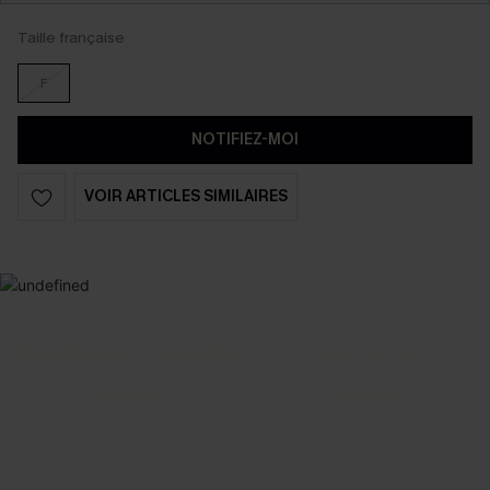
Taille française
F
NOTIFIEZ-MOI
VOIR ARTICLES SIMILAIRES
SELECTION 2-3 J. OUVRÉS
BEST-SELLER
Vos favoris express
Nos pièces les plus aimées
DÉCOUVRIR
DÉCOUVRIR