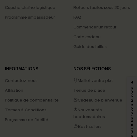
Cupshe chaîne logistique
Retours faciles sous 30 jours
Programme ambassadeur
FAQ
Commencer un retour
Carte cadeau
Guide des tailles
PROFITEZ DE -15%
INFORMATIONS
NOS SÉLECTIONS
-15% dès 2 Achetés par E-mail
Contactez-nous
🩱Maillot ventre plat
*Un code par commande, valable une seule fois.
S'abonner & Recevoir le code
Affiliation
Tenue de plage
Politique de confidentialité
🎁Cadeau de bienvenue
Termes & Conditions
🔝Nouveautés
En soumettant votre adresse e-mail, vous acceptez de recevoir des e-mails
marketing (y compris du contenu généré par l'IA) de Cupshe et
hebdomadaires
Programme de fidélité
reconnaissez avoir pris connaissance de nos
Termes & Conditions
. Nous
pouvons utiliser les données collectées sur notre site ainsi que des
😍Best-sellers
technologies de suivi, telles que des pixels intégrés à nos e-mails, afin de
savoir si ceux-ci ont été ouverts, de mesurer votre engagement, de