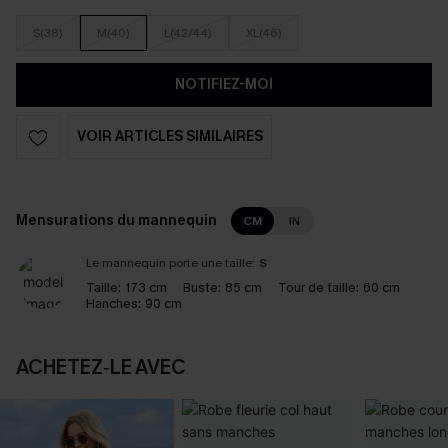
S(38)
M(40)
L(42/44)
XL(46)
NOTIFIEZ-MOI
VOIR ARTICLES SIMILAIRES
Mensurations du mannequin
CM
IN
Le mannequin porte une taille:
S
Taille:
173 cm
Buste:
85 cm
Tour de taille:
60 cm
Hanches:
90 cm
ACHETEZ‑LE AVEC