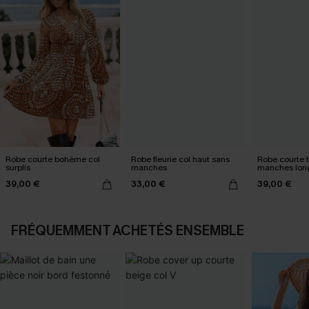
Robe courte bohème col
Robe fleurie col haut sans
Robe courte t
surplis
manches
manches lon
39,00 €
33,00 €
39,00 €
FRÉQUEMMENT ACHETÉS ENSEMBLE