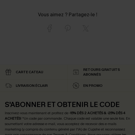
Vous aimez ? Partagez-le !
RETOURS GRATUITS
CARTE CATEAU
ABONNÉS
LIVRAISON ÉCLAIR
EN PROMO
S'ABONNER ET OBTENIR LE CODE
Inscrivez-vous maintenant et profitez de
-15% DÈS 2 ACHETÉS & -25% DÈS 4
ACHETÉS
! *Un code par commande. Chaque code est valable une seule fois.
En
soumettant votre adresse e-mail, vous acceptez de recevoir des e-mails
marketing (y compris du contenu généré par l'IA) de Cupshe et reconnaissez
avoir pris connaissance de nos
Termes & Conditions
. Nous pouvons utiliser les