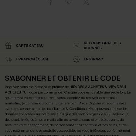
RETOURS GRATUITS
CARTE CATEAU
ABONNÉS
LIVRAISON ÉCLAIR
EN PROMO
S'ABONNER ET OBTENIR LE CODE
Inscrivez-vous maintenant et profitez de
-15% DÈS 2 ACHETÉS & -25% DÈS 4
ACHETÉS
! *Un code par commande. Chaque code est valable une seule fois.
En
soumettant votre adresse e-mail, vous acceptez de recevoir des e-mails
marketing (y compris du contenu généré par l'IA) de Cupshe et reconnaissez
avoir pris connaissance de nos
Termes & Conditions
. Nous pouvons utiliser les
données collectées sur notre site ainsi que des technologies de suivi, telles que
des pixels intégrés à nos e-mails, afin de savoir si ceux-ci ont été ouverts, de
mesurer votre engagement, de personnaliser nos contenus et nos offres, et de
vous recommander des produits susceptibles de vous intéresser, conformément
à notre
Politique de confidentialité
. Vous pouvez vous désabonner à tout