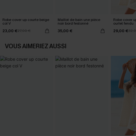
Robe cover up courte beige
Maillot de bain une pièce
Robe cover u
col V
noir bord festonné
ourlet fendu
23,00 €
35,00 €
29,00 €
27,00 €
32,
VOUS AIMERIEZ AUSSI