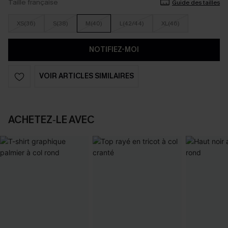
Taille française
Guide des tailles
XS(36)
S(38)
M(40)
L(42/44)
XL(46)
NOTIFIEZ-MOI
VOIR ARTICLES SIMILAIRES
ACHETEZ‑LE AVEC