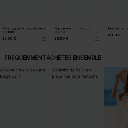
T-shirt graphique palmier à
Top rayé en tricot à col
Haut noir aju
col rond
cranté
32,00 €
25,00 €
29,00 €
FRÉQUEMMENT ACHETÉS ENSEMBLE