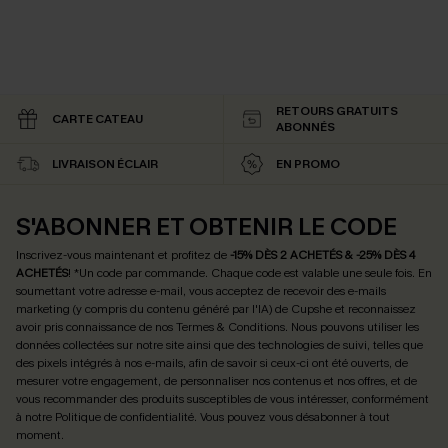
RETOURS GRATUITS
CARTE CATEAU
ABONNÉS
LIVRAISON ÉCLAIR
EN PROMO
S'ABONNER ET OBTENIR LE CODE
Inscrivez-vous maintenant et profitez de
-15% DÈS 2 ACHETÉS & -25% DÈS 4
ACHETÉS
! *Un code par commande. Chaque code est valable une seule fois.
En
soumettant votre adresse e-mail, vous acceptez de recevoir des e-mails
marketing (y compris du contenu généré par l'IA) de Cupshe et reconnaissez
avoir pris connaissance de nos
Termes & Conditions
. Nous pouvons utiliser les
données collectées sur notre site ainsi que des technologies de suivi, telles que
des pixels intégrés à nos e-mails, afin de savoir si ceux-ci ont été ouverts, de
mesurer votre engagement, de personnaliser nos contenus et nos offres, et de
vous recommander des produits susceptibles de vous intéresser, conformément
à notre
Politique de confidentialité
. Vous pouvez vous désabonner à tout
moment.