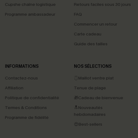
Cupshe chaîne logistique
Retours faciles sous 30 jours
Programme ambassadeur
FAQ
Commencer un retour
Carte cadeau
Guide des tailles
INFORMATIONS
NOS SÉLECTIONS
Contactez-nous
🩱Maillot ventre plat
Affiliation
Tenue de plage
Politique de confidentialité
🎁Cadeau de bienvenue
Termes & Conditions
🔝Nouveautés
hebdomadaires
Programme de fidélité
😍Best-sellers