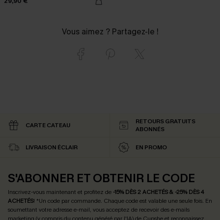
29,90 €
Vous aimez ? Partagez-le !
RETOURS GRATUITS
CARTE CATEAU
ABONNÉS
LIVRAISON ÉCLAIR
EN PROMO
S'ABONNER ET OBTENIR LE CODE
Inscrivez-vous maintenant et profitez de
-15% DÈS 2 ACHETÉS & -25% DÈS 4
ACHETÉS
! *Un code par commande. Chaque code est valable une seule fois.
En
soumettant votre adresse e-mail, vous acceptez de recevoir des e-mails
marketing (y compris du contenu généré par l'IA) de Cupshe et reconnaissez