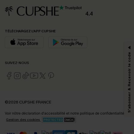
4.4
PROFITEZ DE -15%
TÉLÉCHARGEZ L’APP CUPSHE
-15% dès 2 Achetés par E-mail
*Un code par commande, valable une seule fois.
S'abonner & Recevoir le code
SUIVEZ-NOUS
En soumettant votre adresse e-mail, vous acceptez de recevoir des e-mails
marketing (y compris du contenu généré par l'IA) de Cupshe et
reconnaissez avoir pris connaissance de nos
Termes & Conditions
. Nous
pouvons utiliser les données collectées sur notre site ainsi que des
technologies de suivi, telles que des pixels intégrés à nos e-mails, afin de
savoir si ceux-ci ont été ouverts, de mesurer votre engagement, de
©2026 CUPSHE FRANCE
personnaliser nos contenus et nos offres, et de vous recommander des
produits susceptibles de vous intéresser, conformément à notre
Politique de
Voir nôtre
déclaration d'accessibilité
et notre
politique de confidentialité.
confidentialité
. Vous pouvez vous désabonner à tout moment.
Gestion des cookies
S'ABONNER