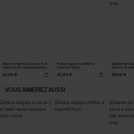
Bikini longline à col en V et
Robe trapèze chiffon à
Maillot de ba
taille haute classique bleu
imprimé floral
dos nu et ven
marine
amincissant t
32,00 €
42,00 €
35,00 €
VOUS AIMERIEZ AUSSI