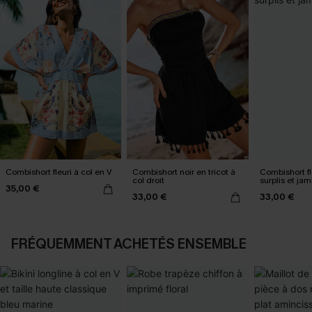
Combishort fleuri à col en V
Combishort noir en tricot à
Combishort fl
col droit
surplis et ja
35,00 €
33,00 €
33,00 €
FRÉQUEMMENT ACHETÉS ENSEMBLE