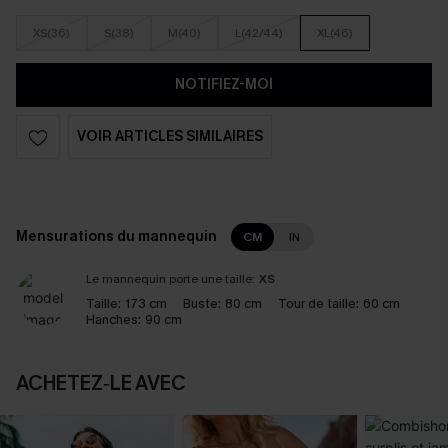
XS(36)
S(38)
M(40)
L(42/44)
XL(46)
NOTIFIEZ-MOI
VOIR ARTICLES SIMILAIRES
Mensurations du mannequin
CM
IN
Le mannequin porte une taille:
XS
Taille:
173 cm
Buste:
80 cm
Tour de taille:
60 cm
Hanches:
90 cm
ACHETEZ‑LE AVEC