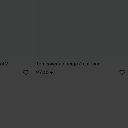
ol V
Top cover up beige à col rond
27,00 €