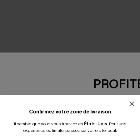
PROFITE
SEMBLE
-15% dès 2 A
*Un code par command
Confirmez votre zone de livraison
Il semble que vous vous trouviez en
États-Unis
.
Pour une
expérience optimale, passez sur votre site local.