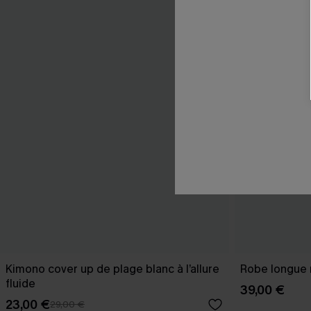
Kimono cover up de plage blanc à l’allure
Robe longue n
fluide
39,00 €
23,00 €
29,00 €