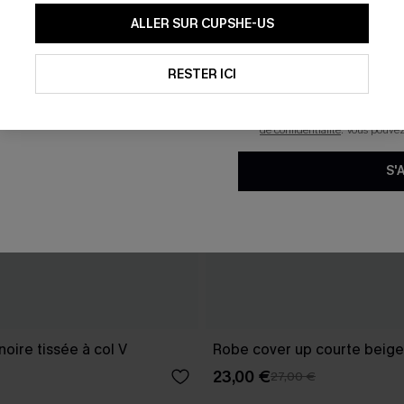
En soumettant votre adresse e-
ALLER SUR CUPSHE-US
mails marketing (y compris du
reconnaissez avoir pris conna
pouvons utiliser les données co
technologies de suivi, telles qu
RESTER ICI
savoir si ceux-ci ont été ouve
personnaliser nos contenus et 
produits susceptibles de vous 
de confidentialité
. Vous pouve
S'
oire tissée à col V
Robe cover up courte beige
23,00 €
27,00 €