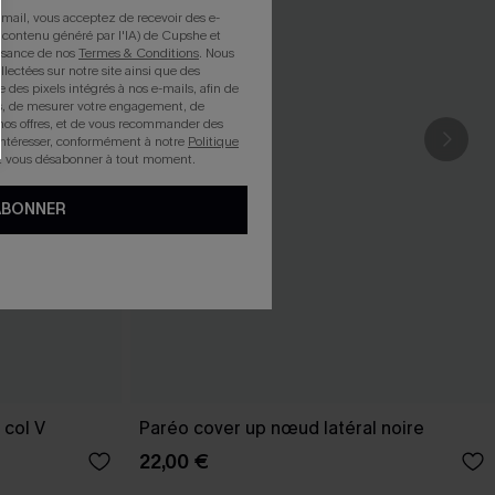
mail, vous acceptez de recevoir des e-
 contenu généré par l'IA) de Cupshe et
issance de nos
Termes & Conditions
. Nous
llectées sur notre site ainsi que des
e des pixels intégrés à nos e-mails, afin de
rts, de mesurer votre engagement, de
nos offres, et de vous recommander des
intéresser, conformément à notre
Politique
z vous désabonner à tout moment.
ABONNER
 col V
Paréo cover up nœud latéral noire
22,00 €