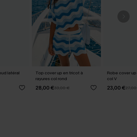
ud latéral
Top cover up en tricot à
Robe cover up
rayures col rond
col V
28,00 €
23,00 €
33,00 €
27,00