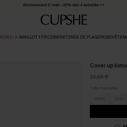
Abonnement E-mail : -25% dès 4 achetés >>
SON 2-3 J
MAILLOT 1 PIÈCE
BIKINI
TENUE DE PLAGE
ROBE
VÊTEM
Cover up kimo
23,90 €
Taille française
XS(36)
S(38)
F