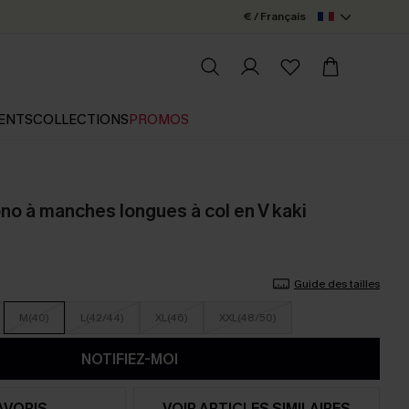
€ / Français
ENTS
COLLECTIONS
PROMOS
no à manches longues à col en V kaki
Guide des tailles
M(40)
L(42/44)
XL(46)
XXL(48/50)
NOTIFIEZ-MOI
AVORIS
VOIR ARTICLES SIMILAIRES