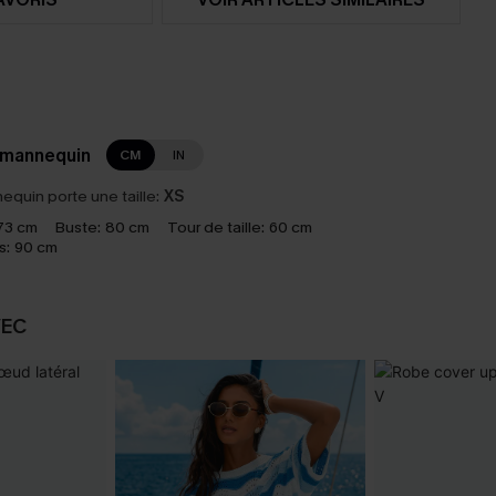
 mannequin
CM
IN
equin porte une taille:
XS
73 cm
Buste:
80 cm
Tour de taille:
60 cm
s:
90 cm
VEC