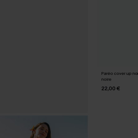
Paréo cover up nœ
noire
22,00 €