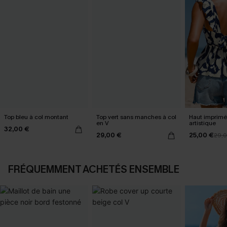
Top bleu à col montant
Top vert sans manches à col
Haut imprimé 
en V
artistique
32,00 €
29,00 €
25,00 €
29,
FRÉQUEMMENT ACHETÉS ENSEMBLE