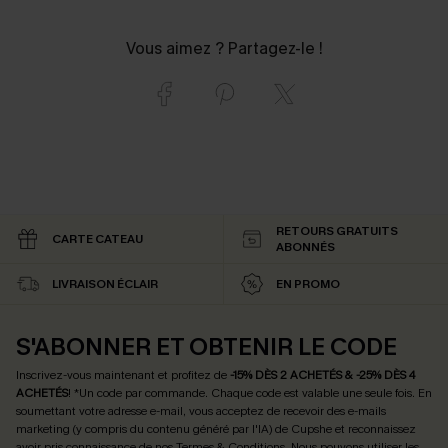
Vous aimez ? Partagez-le !
RETOURS GRATUITS
CARTE CATEAU
ABONNÉS
LIVRAISON ÉCLAIR
EN PROMO
S'ABONNER ET OBTENIR LE CODE
Inscrivez-vous maintenant et profitez de
-15% DÈS 2 ACHETÉS & -25% DÈS 4
ACHETÉS
! *Un code par commande. Chaque code est valable une seule fois.
En
soumettant votre adresse e-mail, vous acceptez de recevoir des e-mails
marketing (y compris du contenu généré par l'IA) de Cupshe et reconnaissez
avoir pris connaissance de nos
Termes & Conditions
. Nous pouvons utiliser les