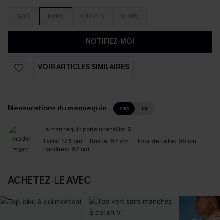
S(38)
M(40)
L(42/44)
XL(46)
NOTIFIEZ-MOI
VOIR ARTICLES SIMILAIRES
Mensurations du mannequin
CM
IN
Le mannequin porte une taille:
S
Taille:
173 cm
Buste:
87 cm
Tour de taille:
66 cm
Hanches:
82 cm
ACHETEZ‑LE AVEC