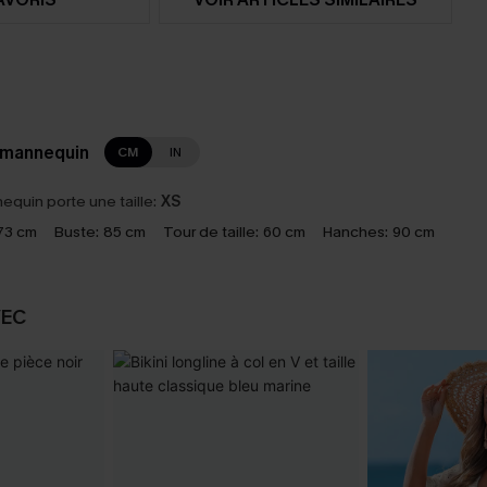
 mannequin
CM
IN
equin porte une taille:
XS
73 cm
Buste:
85 cm
Tour de taille:
60 cm
Hanches:
90 cm
VEC