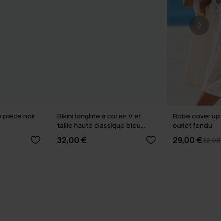
e pièce noir
Bikini longline à col en V et
Robe cover up
taille haute classique bleu
ourlet fendu
marine
32,00 €
29,00 €
32,00