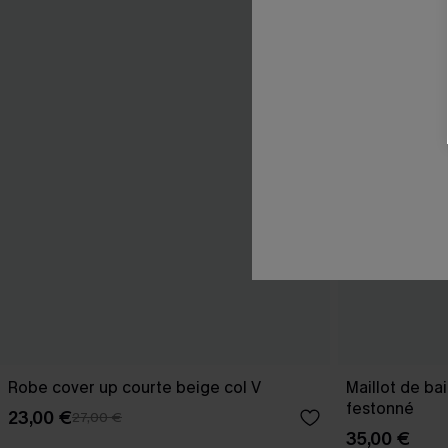
Robe cover up courte beige col V
Maillot de ba
festonné
23,00 €
27,00 €
35,00 €