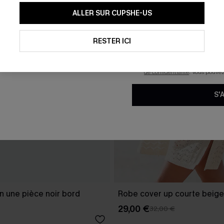
En soumettant votre adresse e-
ALLER SUR CUPSHE-US
mails marketing (y compris du
reconnaissez avoir pris conna
pouvons utiliser les données co
technologies de suivi, telles qu
RESTER ICI
savoir si ceux-ci ont été ouve
personnaliser nos contenus et 
produits susceptibles de vous 
de confidentialité
. Vous pouve
S'
in une pièce noir bord
Robe cover up courte beige
29,00 €
32,00 €