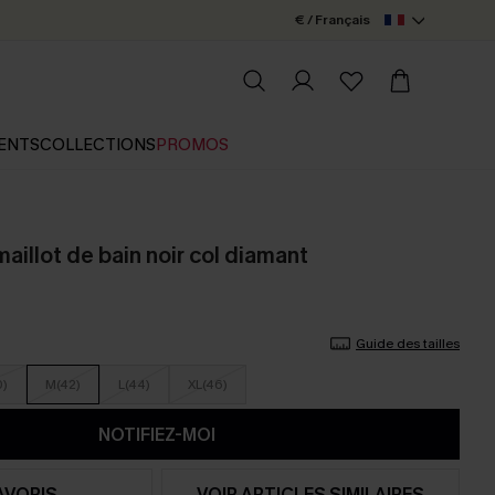
€ / Français
ENTS
COLLECTIONS
PROMOS
illot de bain noir col diamant
Guide des tailles
0)
M(42)
L(44)
XL(46)
NOTIFIEZ-MOI
AVORIS
VOIR ARTICLES SIMILAIRES