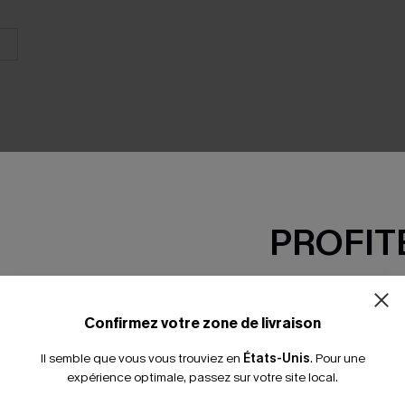
PROFITE
SEMBLE
-15% dès 2 A
*Un code par command
Confirmez votre zone de livraison
Il semble que vous vous trouviez en
États-Unis
.
Pour une
expérience optimale, passez sur votre site local.