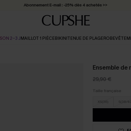
Abonnement E-mail : -25% dès 4 achetés >>
SON 2-3 J
MAILLOT 1 PIÈCE
BIKINI
TENUE DE PLAGE
ROBE
VÊTEM
Ensemble de ma
29,90 €
Taille française
XS(36)
S(38/4
F