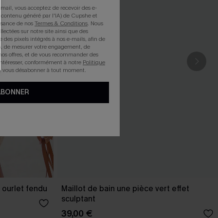
mail, vous acceptez de recevoir des e-
 contenu généré par l'IA) de Cupshe et
issance de nos
Termes & Conditions
. Nous
llectées sur notre site ainsi que des
e des pixels intégrés à nos e-mails, afin de
rts, de mesurer votre engagement, de
nos offres, et de vous recommander des
intéresser, conformément à notre
Politique
z vous désabonner à tout moment.
ABONNER
 ourlet fendu
Maillot de bain une pièce vert effet
sculptant
39,00 €