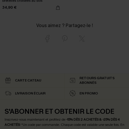
bretelles croisées au dos
34,90 €
Vous aimez ? Partagez-le !
RETOURS GRATUITS
CARTE CATEAU
ABONNÉS
LIVRAISON ÉCLAIR
EN PROMO
S'ABONNER ET OBTENIR LE CODE
Inscrivez-vous maintenant et profitez de
-15% DÈS 2 ACHETÉS & -25% DÈS 4
ACHETÉS
! *Un code par commande. Chaque code est valable une seule fois.
En