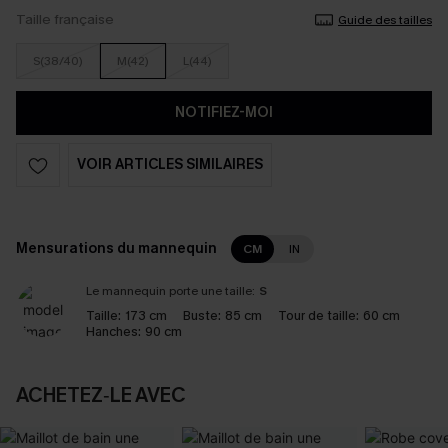
Taille française
Guide des tailles
S(38/40)
M(42)
L(44)
NOTIFIEZ-MOI
VOIR ARTICLES SIMILAIRES
Mensurations du mannequin
CM
IN
Le mannequin porte une taille:
S
Taille:
173 cm
Buste:
85 cm
Tour de taille:
60 cm
Hanches:
90 cm
ACHETEZ‑LE AVEC