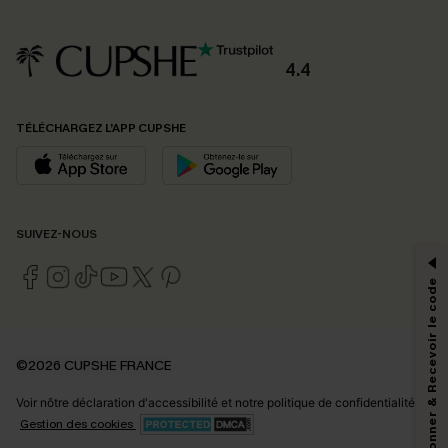
4.4
TÉLÉCHARGEZ L’APP CUPSHE
PROFITEZ DE -15%
SUIVEZ-NOUS
-15% dès 2 Achetés par E-mail
*Un code par commande, valable une seule fois.
S'abonner & Recevoir le code
En soumettant votre adresse e-mail, vous acceptez de recevoir des e-mails
©2026 CUPSHE FRANCE
marketing (y compris du contenu généré par l'IA) de Cupshe et
reconnaissez avoir pris connaissance de nos
Termes & Conditions
. Nous
Voir nôtre
déclaration d'accessibilité
et notre
politique de confidentialité.
pouvons utiliser les données collectées sur notre site ainsi que des
technologies de suivi, telles que des pixels intégrés à nos e-mails, afin de
Gestion des cookies
savoir si ceux-ci ont été ouverts, de mesurer votre engagement, de