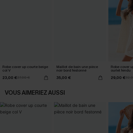
Robe cover up courte beige
Maillot de bain une pièce
Robe cover u
col V
noir bord festonné
ourlet fendu
23,00 €
35,00 €
29,00 €
27,00 €
32,
VOUS AIMERIEZ AUSSI