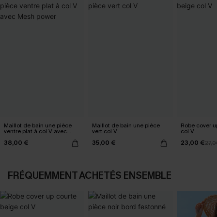
Maillot de bain une pièce
Maillot de bain une pièce
Robe cover u
ventre plat à col V avec
vert col V
col V
Mesh power
38,00 €
35,00 €
23,00 €
27,0
FRÉQUEMMENT ACHETÉS ENSEMBLE