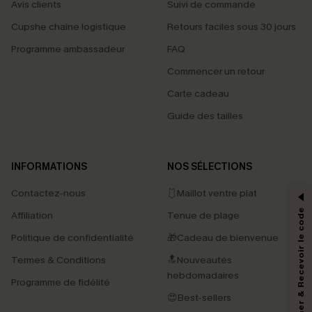
Avis clients
Suivi de commande
Cupshe chaîne logistique
Retours faciles sous 30 jours
Programme ambassadeur
FAQ
Commencer un retour
Carte cadeau
Guide des tailles
PROFITEZ DE -15%
INFORMATIONS
NOS SÉLECTIONS
-15% dès 2 Achetés par E-mail
Contactez-nous
🩱Maillot ventre plat
*Un code par commande, valable une seule fois.
S'abonner & Recevoir le code
Affiliation
Tenue de plage
Politique de confidentialité
🎁Cadeau de bienvenue
Termes & Conditions
🔝Nouveautés
En soumettant votre adresse e-mail, vous acceptez de recevoir des e-mails
marketing (y compris du contenu généré par l'IA) de Cupshe et
hebdomadaires
Programme de fidélité
reconnaissez avoir pris connaissance de nos
Termes & Conditions
. Nous
pouvons utiliser les données collectées sur notre site ainsi que des
😍Best-sellers
technologies de suivi, telles que des pixels intégrés à nos e-mails, afin de