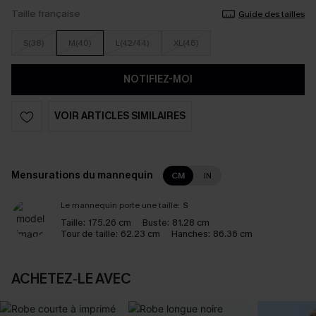
Taille française
Guide des tailles
S(38)
M(40)
L(42/44)
XL(46)
NOTIFIEZ-MOI
VOIR ARTICLES SIMILAIRES
Mensurations du mannequin
CM
IN
Le mannequin porte une taille:
S
Taille:
175.26 cm
Buste:
81.28 cm
Tour de taille:
62.23 cm
Hanches:
86.36 cm
ACHETEZ‑LE AVEC