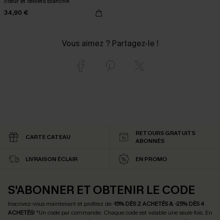
cœur et œillets blanche
34,90 €
Vous aimez ? Partagez-le !
RETOURS GRATUITS
CARTE CATEAU
ABONNÉS
LIVRAISON ÉCLAIR
EN PROMO
S'ABONNER ET OBTENIR LE CODE
Inscrivez-vous maintenant et profitez de
-15% DÈS 2 ACHETÉS & -25% DÈS 4
ACHETÉS
! *Un code par commande. Chaque code est valable une seule fois.
En