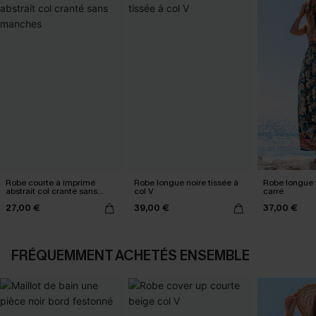
Robe courte à imprimé
Robe longue noire tissée à
Robe longue f
abstrait col cranté sans
col V
carré
manches
27,00 €
39,00 €
37,00 €
FRÉQUEMMENT ACHETÉS ENSEMBLE