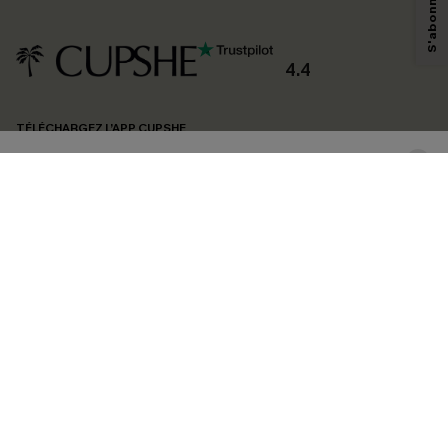
savoir si ceux-ci ont été ouverts, de mesurer votre engagement, de
personnaliser nos contenus et nos offres, et de vous recommander des
produits susceptibles de vous intéresser, conformément à notre
Politique de
confidentialité
. Vous pouvez vous désabonner à tout moment.
4.4
S'ABONNER
TÉLÉCHARGEZ L’APP CUPSHE
SUIVEZ-NOUS
©2026 CUPSHE FRANCE
Voir nôtre
déclaration d'accessibilité
et notre
politique de confidentialité.
Gestion des cookies