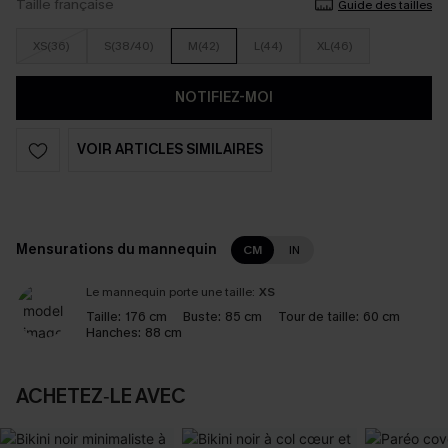
Taille française
Guide des tailles
XS(36)
S(38/40)
M(42)
L(44)
XL(46)
NOTIFIEZ-MOI
VOIR ARTICLES SIMILAIRES
Mensurations du mannequin
CM
IN
Le mannequin porte une taille:
XS
Taille:
176 cm
Buste:
85 cm
Tour de taille:
60 cm
Hanches:
88 cm
ACHETEZ‑LE AVEC