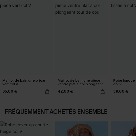
Maillot de bain une pièce
Maillot de bain une pièce
Robe longue n
vert col V
ventre plat à col plongeant
col V
tour de cou
35,00 €
42,00 €
39,00 €
FRÉQUEMMENT ACHETÉS ENSEMBLE