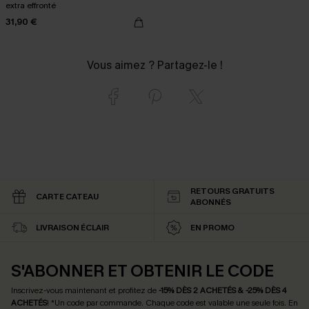
extra effronté
31,90 €
Vous aimez ? Partagez-le !
RETOURS GRATUITS
CARTE CATEAU
ABONNÉS
LIVRAISON ÉCLAIR
EN PROMO
S'ABONNER ET OBTENIR LE CODE
Inscrivez-vous maintenant et profitez de
-15% DÈS 2 ACHETÉS & -25% DÈS 4
ACHETÉS
! *Un code par commande. Chaque code est valable une seule fois.
En