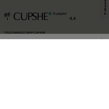
technologies de suivi, telles que des pixels intégrés à nos e-mails, afin de
savoir si ceux-ci ont été ouverts, de mesurer votre engagement, de
personnaliser nos contenus et nos offres, et de vous recommander des
produits susceptibles de vous intéresser, conformément à notre
Politique de
confidentialité
. Vous pouvez vous désabonner à tout moment.
4.4
S'ABONNER
TÉLÉCHARGEZ L’APP CUPSHE
SUIVEZ-NOUS
©2026 CUPSHE FRANCE
Voir nôtre
déclaration d'accessibilité
et notre
politique de confidentialité.
Gestion des cookies