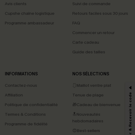
Avis clients
Suivi de commande
Cupshe chaîne logistique
Retours faciles sous 30 jours
Programme ambassadeur
FAQ
Commencer un retour
Carte cadeau
Guide des tailles
PROFITEZ DE -15%
INFORMATIONS
NOS SÉLECTIONS
-15% dès 2 Achetés par E-mail
Contactez-nous
🩱Maillot ventre plat
*Un code par commande, valable une seule fois.
S'abonner & Recevoir le code
Affiliation
Tenue de plage
Politique de confidentialité
🎁Cadeau de bienvenue
Termes & Conditions
🔝Nouveautés
En soumettant votre adresse e-mail, vous acceptez de recevoir des e-mails
hebdomadaires
marketing (y compris du contenu généré par l'IA) de Cupshe et
Programme de fidélité
reconnaissez avoir pris connaissance de nos
Termes & Conditions
. Nous
😍Best-sellers
pouvons utiliser les données collectées sur notre site ainsi que des