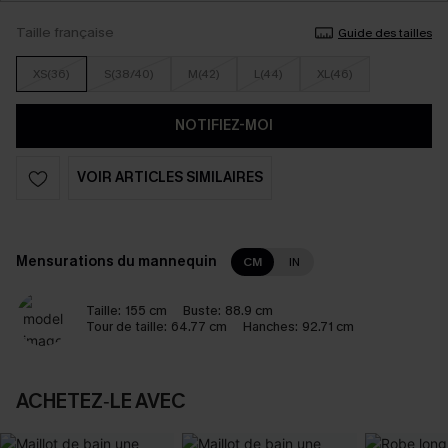
Taille française
Guide des tailles
XS(36)
S(38/40)
M(42)
L(44)
XL(46)
NOTIFIEZ-MOI
VOIR ARTICLES SIMILAIRES
Mensurations du mannequin
CM
IN
Taille:
155 cm
Buste:
88.9 cm
Tour de taille:
64.77 cm
Hanches:
92.71 cm
ACHETEZ‑LE AVEC