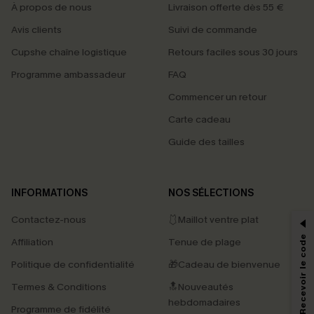
À propos de nous
Livraison offerte dès 55 €
Avis clients
Suivi de commande
Cupshe chaîne logistique
Retours faciles sous 30 jours
Programme ambassadeur
FAQ
Commencer un retour
Carte cadeau
Guide des tailles
PROFITEZ DE -15%
INFORMATIONS
NOS SÉLECTIONS
-15% dès 2 Achetés par E-mail
Contactez-nous
🩱Maillot ventre plat
*Un code par commande, valable une seule fois.
S'abonner & Recevoir le code
Affiliation
Tenue de plage
Politique de confidentialité
🎁Cadeau de bienvenue
Termes & Conditions
🔝Nouveautés
En soumettant votre adresse e-mail, vous acceptez de recevoir des e-mails
marketing (y compris du contenu généré par l'IA) de Cupshe et
hebdomadaires
Programme de fidélité
reconnaissez avoir pris connaissance de nos
Termes & Conditions
. Nous