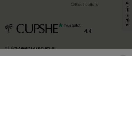
pouvons utiliser les données collectées sur notre site ainsi que des
😍Best-sellers
technologies de suivi, telles que des pixels intégrés à nos e-mails, afin de
savoir si ceux-ci ont été ouverts, de mesurer votre engagement, de
personnaliser nos contenus et nos offres, et de vous recommander des
produits susceptibles de vous intéresser, conformément à notre
Politique de
confidentialité
. Vous pouvez vous désabonner à tout moment.
4.4
S'ABONNER
TÉLÉCHARGEZ L’APP CUPSHE
SUIVEZ-NOUS
©2026 CUPSHE FRANCE
Voir nôtre
déclaration d'accessibilité
et notre
politique de confidentialité.