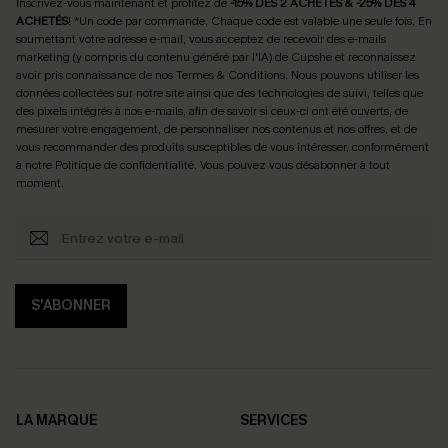
Inscrivez-vous maintenant et profitez de
-15% DÈS 2 ACHETÉS & -25% DÈS 4
ACHETÉS
! *Un code par commande. Chaque code est valable une seule fois.
En
soumettant votre adresse e-mail, vous acceptez de recevoir des e-mails
marketing (y compris du contenu généré par l'IA) de Cupshe et reconnaissez
avoir pris connaissance de nos
Termes & Conditions
. Nous pouvons utiliser les
données collectées sur notre site ainsi que des technologies de suivi, telles que
des pixels intégrés à nos e-mails, afin de savoir si ceux-ci ont été ouverts, de
mesurer votre engagement, de personnaliser nos contenus et nos offres, et de
vous recommander des produits susceptibles de vous intéresser, conformément
à notre
Politique de confidentialité
. Vous pouvez vous désabonner à tout
moment.
S'ABONNER
LA MARQUE
SERVICES