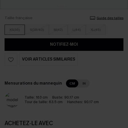
Taille française
Guide des tailles
XS(36)
S(38/40)
M(42)
L(44)
XL(46)
NOTIFIEZ-MOI
VOIR ARTICLES SIMILAIRES
Mensurations du mannequin
CM
IN
Taille:
163 cm
Buste:
90.17 cm
Tour de taille:
63.5 cm
Hanches:
90.17 cm
ACHETEZ‑LE AVEC