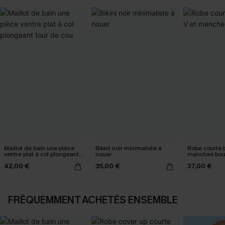
Maillot de bain une pièce
Bikini noir minimaliste à
Robe courte b
ventre plat à col plongeant
nouer
manches bou
tour de cou
42,00 €
35,00 €
37,00 €
FRÉQUEMMENT ACHETÉS ENSEMBLE