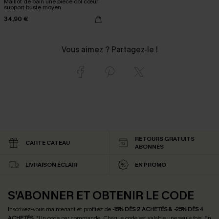
Maillot de bain une pièce col cœur
support buste moyen
34,90 €
Vous aimez ? Partagez-le !
RETOURS GRATUITS
CARTE CATEAU
ABONNÉS
LIVRAISON ÉCLAIR
EN PROMO
S'ABONNER ET OBTENIR LE CODE
Inscrivez-vous maintenant et profitez de
-15% DÈS 2 ACHETÉS & -25% DÈS 4
ACHETÉS
! *Un code par commande. Chaque code est valable une seule fois.
En