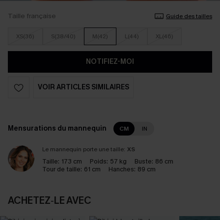
Taille française
Guide des tailles
XS(36)
S(38/40)
M(42)
L(44)
XL(46)
NOTIFIEZ-MOI
VOIR ARTICLES SIMILAIRES
Mensurations du mannequin
CM
IN
Le mannequin porte une taille:
XS
Taille:
173 cm
Poids:
57 kg
Buste:
86 cm
Tour de taille:
61 cm
Hanches:
89 cm
ACHETEZ‑LE AVEC