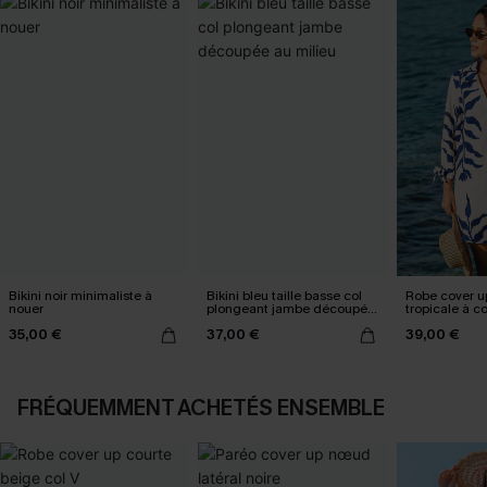
Bikini noir minimaliste à
Bikini bleu taille basse col
Robe cover u
nouer
plongeant jambe découpée
tropicale à c
au milieu
35,00 €
37,00 €
39,00 €
FRÉQUEMMENT ACHETÉS ENSEMBLE