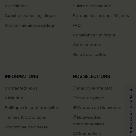
Avis clients
Suivi de commande
Cupshe chaîne logistique
Retours faciles sous 30 jours
Programme ambassadeur
FAQ
Commencer un retour
Carte cadeau
Guide des tailles
PROFITEZ DE -15%
INFORMATIONS
NOS SÉLECTIONS
-15% dès 2 Achetés par E-mail
Contactez-nous
🩱Maillot ventre plat
*Un code par commande, valable une seule fois.
S'abonner & Recevoir le code
Affiliation
Tenue de plage
Politique de confidentialité
🎁Cadeau de bienvenue
Termes & Conditions
🔝Nouveautés
En soumettant votre adresse e-mail, vous acceptez de recevoir des e-mails
marketing (y compris du contenu généré par l'IA) de Cupshe et
hebdomadaires
Programme de fidélité
reconnaissez avoir pris connaissance de nos
Termes & Conditions
. Nous
pouvons utiliser les données collectées sur notre site ainsi que des
😍Best-sellers