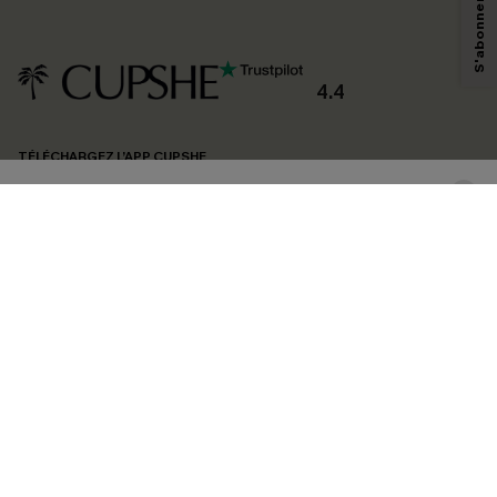
technologies de suivi, telles que des pixels intégrés à nos e-mails, afin de
savoir si ceux-ci ont été ouverts, de mesurer votre engagement, de
personnaliser nos contenus et nos offres, et de vous recommander des
produits susceptibles de vous intéresser, conformément à notre
Politique de
confidentialité
. Vous pouvez vous désabonner à tout moment.
4.4
S'ABONNER
TÉLÉCHARGEZ L’APP CUPSHE
SUIVEZ-NOUS
©2026 CUPSHE FRANCE
Voir nôtre
déclaration d'accessibilité
et notre
politique de confidentialité.
Gestion des cookies