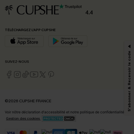
4.4
PROFITEZ DE -15%
TÉLÉCHARGEZ L’APP CUPSHE
-15% dès 2 Achetés par E-mail
*Un code par commande, valable une seule fois.
S'abonner & Recevoir le code
SUIVEZ-NOUS
En soumettant votre adresse e-mail, vous acceptez de recevoir des e-mails
marketing (y compris du contenu généré par l'IA) de Cupshe et
reconnaissez avoir pris connaissance de nos
Termes & Conditions
. Nous
pouvons utiliser les données collectées sur notre site ainsi que des
technologies de suivi, telles que des pixels intégrés à nos e-mails, afin de
savoir si ceux-ci ont été ouverts, de mesurer votre engagement, de
©2026 CUPSHE FRANCE
personnaliser nos contenus et nos offres, et de vous recommander des
produits susceptibles de vous intéresser, conformément à notre
Politique de
Voir nôtre
déclaration d'accessibilité
et notre
politique de confidentialité.
confidentialité
. Vous pouvez vous désabonner à tout moment.
Gestion des cookies
S'ABONNER