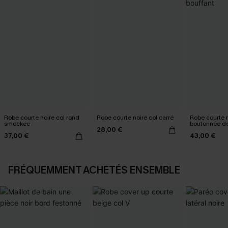
Robe courte noire col rond
Robe courte noire col carré
Robe courte 
smockée
boutonnée de
28,00 €
bouffant
37,00 €
43,00 €
FRÉQUEMMENT ACHETÉS ENSEMBLE