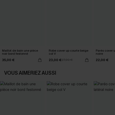
Maillot de bain une pièce
Robe cover up courte beige
Paréo cover 
noir bord festonné
col V
noire
35,00 €
23,00 €
22,00 €
27,00 €
VOUS AIMERIEZ AUSSI