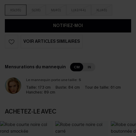
XS(36)
S(38)
M(40)
L(42/44)
XL(46)
NOTIFIEZ-MOI
VOIR ARTICLES SIMILAIRES
Mensurations du mannequin
CM
IN
Le mannequin porte une taille:
S
Taille:
173 cm
Buste:
84 cm
Tour de taille:
61 cm
Hanches:
89 cm
ACHETEZ‑LE AVEC