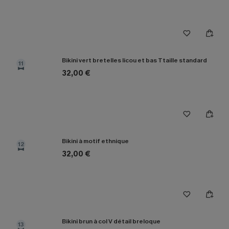
Bikini vert bretelles licou et bas Ttaille standard
11
32,00 €
Bikini à motif ethnique
12
32,00 €
Bikini brun à col V détail breloque
13