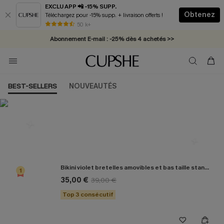
EXCLU APP 📲 -15% SUPP.
Obtenez
Téléchargez pour -15% supp. + livraison offerts !
Abonnement E-mail : -25% dès 4 achetés >>
50 k+
* Livraison éclair 2-3 jours ouvrés >>
BEST-SELLERS
NOUVEAUTÉS
Les plus populaires en Bikini
Bikini violet bretelles amovibles et bas taille standard
1
35,00 €
39,00 €
Top 3 consécutif