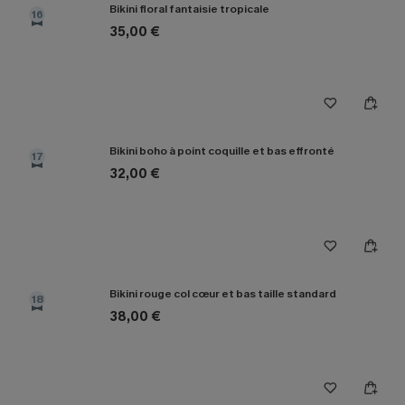
Bikini floral fantaisie tropicale
16
35,00 €
Bikini boho à point coquille et bas effronté
17
32,00 €
Bikini rouge col cœur et bas taille standard
18
38,00 €