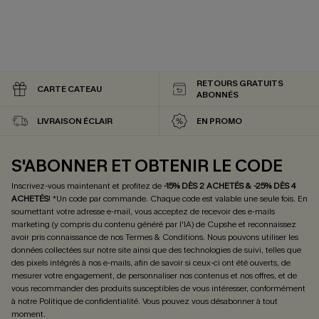
RETOURS GRATUITS
CARTE CATEAU
ABONNÉS
LIVRAISON ÉCLAIR
EN PROMO
S'ABONNER ET OBTENIR LE CODE
Inscrivez-vous maintenant et profitez de
-15% DÈS 2 ACHETÉS & -25% DÈS 4
ACHETÉS
! *Un code par commande. Chaque code est valable une seule fois.
En
soumettant votre adresse e-mail, vous acceptez de recevoir des e-mails
marketing (y compris du contenu généré par l'IA) de Cupshe et reconnaissez
avoir pris connaissance de nos
Termes & Conditions
. Nous pouvons utiliser les
données collectées sur notre site ainsi que des technologies de suivi, telles que
des pixels intégrés à nos e-mails, afin de savoir si ceux-ci ont été ouverts, de
mesurer votre engagement, de personnaliser nos contenus et nos offres, et de
vous recommander des produits susceptibles de vous intéresser, conformément
à notre
Politique de confidentialité
. Vous pouvez vous désabonner à tout
moment.