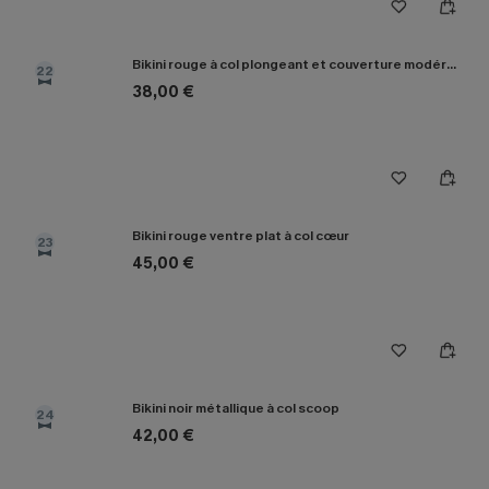
Bikini rouge à col plongeant et couverture modérée
22
38,00 €
Bikini rouge ventre plat à col cœur
23
45,00 €
Bikini noir métallique à col scoop
24
42,00 €