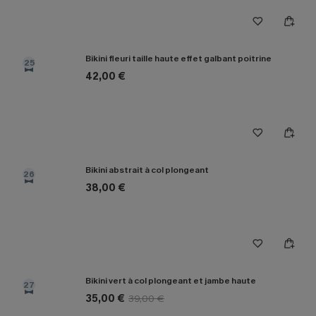
Bikini fleuri taille haute effet galbant poitrine
25
42,00 €
Bikini abstrait à col plongeant
26
38,00 €
Bikini vert à col plongeant et jambe haute
27
35,00 €
39,00 €