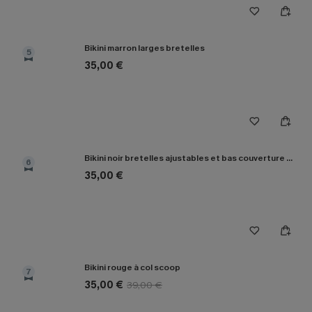
Bikini marron larges bretelles
5
35,00 €
Bikini noir bretelles ajustables et bas couverture classique
6
35,00 €
Bikini rouge à col scoop
7
35,00 €
39,00 €