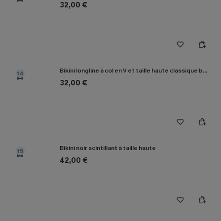
32,00 €
Bikini longline à col en V et taille haute classique bleu marine
14
32,00 €
Bikini noir scintillant à taille haute
15
42,00 €