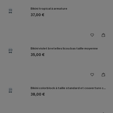
Bikini tropical à armature
19
37,00 €
Bikini violet bretelles licou bas taille moyenne
20
35,00 €
Bikini colorblock à taille standard et couverture classique
21
38,00 €