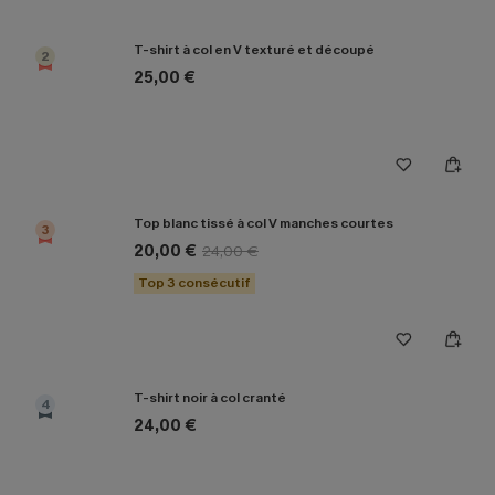
T-shirt à col en V texturé et découpé
2
25,00 €
Top blanc tissé à col V manches courtes
3
20,00 €
24,00 €
Top 3 consécutif
T-shirt noir à col cranté
4
24,00 €