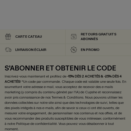
RETOURS GRATUITS
CARTE CATEAU
ABONNÉS
LIVRAISON ÉCLAIR
EN PROMO
S'ABONNER ET OBTENIR LE CODE
Inscrivez-vous maintenant et profitez de
-15% DÈS 2 ACHETÉS & -25% DÈS 4
ACHETÉS
! *Un code par commande. Chaque code est valable une seule fois.
En
soumettant votre adresse e-mail, vous acceptez de recevoir des e-mails
marketing (y compris du contenu généré par l'IA) de Cupshe et reconnaissez
avoir pris connaissance de nos
Termes & Conditions
. Nous pouvons utiliser les
données collectées sur notre site ainsi que des technologies de suivi, telles que
des pixels intégrés à nos e-mails, afin de savoir si ceux-ci ont été ouverts, de
mesurer votre engagement, de personnaliser nos contenus et nos offres, et de
vous recommander des produits susceptibles de vous intéresser, conformément
à notre
Politique de confidentialité
. Vous pouvez vous désabonner à tout
moment.