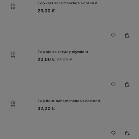
Top vert sans manches à col en V
16
29,00 €
Top bleu au style polyvalent
17
20,00 €
23,00 €
Top fleuri sans manches à col rond
18
32,00 €