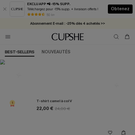
EXCLU APP 📲 -15% SUPP.
Obtenez
Téléchargez pour -15% supp. + livraison offerts !
* Livraison éclair 2-3 jours ouvrés >>
50 k+
Abonnement E-mail : -25% dès 4 achetés >>
BEST-SELLERS
NOUVEAUTÉS
Les plus populaires en Haut
T-shirt camel à col V
1
22,00 €
24,00 €