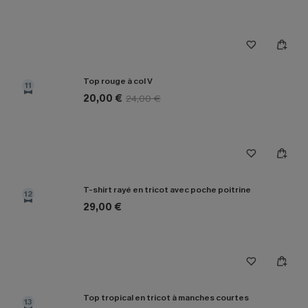
Top rouge à col V
11
20,00 €
24,00 €
T-shirt rayé en tricot avec poche poitrine
12
29,00 €
Top tropical en tricot à manches courtes
13