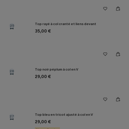
Top rayé à col cranté et liens devant
25
35,00 €
Top noir péplum à col en V
26
29,00 €
Top bleu en tricot ajusté à col en V
27
29,00 €