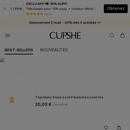
EXCLU APP 📲 -15% SUPP.
Obtenez
Téléchargez pour -15% supp. + livraison offerts !
* Livraison éclair 2-3 jours ouvrés >>
50 k+
Abonnement E-mail : -25% dès 4 achetés >>
BEST-SELLERS
NOUVEAUTÉS
Les plus populaires en Haut
Top blanc tissé à col V manches courtes
1
20,00 €
24,00 €