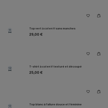
Top vert à col en V sans manches
11
29,00 €
T-shirt à col en V texturé et découpé
12
25,00 €
Top blanc à l’allure douce et féminine
13