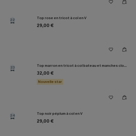
Top rose en tricot à col en V
22
29,00 €
Top marron en tricot à col bateau et manches cloche
23
32,00 €
Nouvelle star
Top noir péplum à col en V
24
29,00 €