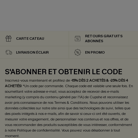
RETOURS GRATUITS
CARTE CATEAU
ABONNÉS
LIVRAISON ÉCLAIR
EN PROMO
S'ABONNER ET OBTENIR LE CODE
Inscrivez-vous maintenant et profitez de
-15% DÈS 2 ACHETÉS & -25% DÈS 4
ACHETÉS
! *Un code par commande. Chaque code est valable une seule fois.
En
soumettant votre adresse e-mail, vous acceptez de recevoir des e-mails
marketing (y compris du contenu généré par l'IA) de Cupshe et reconnaissez
avoir pris connaissance de nos
Termes & Conditions
. Nous pouvons utiliser les
données collectées sur notre site ainsi que des technologies de suivi, telles que
des pixels intégrés à nos e-mails, afin de savoir si ceux-ci ont été ouverts, de
mesurer votre engagement, de personnaliser nos contenus et nos offres, et de
vous recommander des produits susceptibles de vous intéresser, conformément
à notre
Politique de confidentialité
. Vous pouvez vous désabonner à tout
moment.