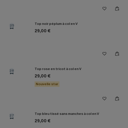
Top noir péplum à col en V
25
29,00 €
Top rose en tricot à col en V
26
29,00 €
Nouvelle star
Top bleu tissé sans manches à col en V
27
29,00 €