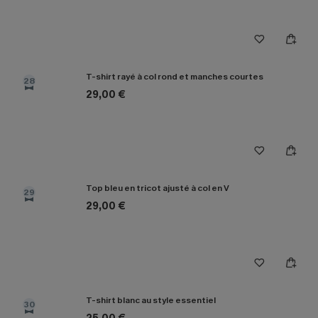
T-shirt rayé à col rond et manches courtes
28
29,00 €
Top bleu en tricot ajusté à col en V
29
29,00 €
T-shirt blanc au style essentiel
30