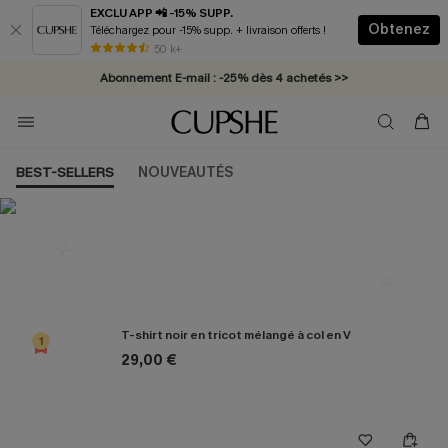
EXCLU APP 📲 -15% SUPP.
Obtenez
Téléchargez pour -15% supp. + livraison offerts !
* Livraison éclair 2-3 jours ouvrés >>
50 k+
Abonnement E-mail : -25% dès 4 achetés >>
BEST-SELLERS
NOUVEAUTÉS
Les plus populaires en Haut
T-shirt noir en tricot mélangé à col en V
1
29,00 €