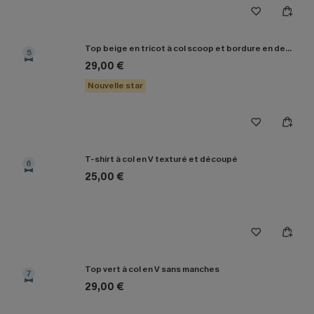
Top beige en tricot à col scoop et bordure en dentelle
5
29,00 €
Nouvelle star
T-shirt à col en V texturé et découpé
6
25,00 €
Top vert à col en V sans manches
7
29,00 €