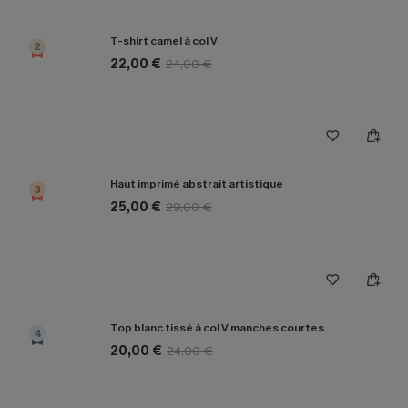
T-shirt camel à col V
2
22,00 €
24,00 €
Haut imprimé abstrait artistique
3
25,00 €
29,00 €
Top blanc tissé à col V manches courtes
4
20,00 €
24,00 €