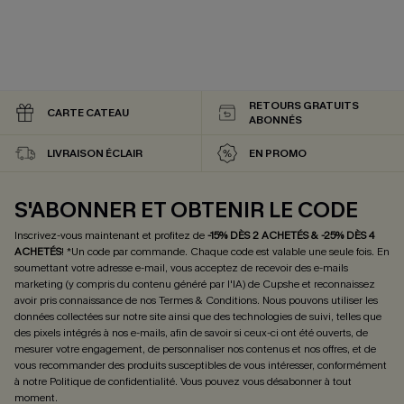
RETOURS GRATUITS
CARTE CATEAU
ABONNÉS
LIVRAISON ÉCLAIR
EN PROMO
S'ABONNER ET OBTENIR LE CODE
Inscrivez-vous maintenant et profitez de
-15% DÈS 2 ACHETÉS & -25% DÈS 4
ACHETÉS
! *Un code par commande. Chaque code est valable une seule fois.
En
soumettant votre adresse e-mail, vous acceptez de recevoir des e-mails
marketing (y compris du contenu généré par l'IA) de Cupshe et reconnaissez
avoir pris connaissance de nos
Termes & Conditions
. Nous pouvons utiliser les
données collectées sur notre site ainsi que des technologies de suivi, telles que
des pixels intégrés à nos e-mails, afin de savoir si ceux-ci ont été ouverts, de
mesurer votre engagement, de personnaliser nos contenus et nos offres, et de
vous recommander des produits susceptibles de vous intéresser, conformément
à notre
Politique de confidentialité
. Vous pouvez vous désabonner à tout
moment.