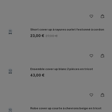
Short cover up à rayures ourlet festonné à cordon
11
23,00 €
27,00 €
Ensemble cover up blanc 2 pièces en tricot
12
43,00 €
Robe cover up courte à chevrons beige en tricot
13