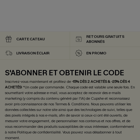
RETOURS GRATUITS
CARTE CATEAU
ABONNÉS
LIVRAISON ÉCLAIR
EN PROMO
S'ABONNER ET OBTENIR LE CODE
Inscrivez-vous maintenant et profitez de
-15% DÈS 2 ACHETÉS & -25% DÈS 4
ACHETÉS
! *Un code par commande. Chaque code est valable une seule fois.
En
soumettant votre adresse e-mail, vous acceptez de recevoir des e-mails
marketing (y compris du contenu généré par l'IA) de Cupshe et reconnaissez
avoir pris connaissance de nos
Termes & Conditions
. Nous pouvons utiliser les
données collectées sur notre site ainsi que des technologies de suivi, telles que
des pixels intégrés à nos e-mails, afin de savoir si ceux-ci ont été ouverts, de
mesurer votre engagement, de personnaliser nos contenus et nos offres, et de
vous recommander des produits susceptibles de vous intéresser, conformément
à notre
Politique de confidentialité
. Vous pouvez vous désabonner à tout
moment.