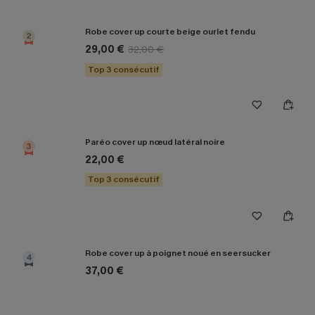
Robe cover up courte beige ourlet fendu
2
29,00 €
32,00 €
Top 3 consécutif
Paréo cover up nœud latéral noire
3
22,00 €
Top 3 consécutif
Robe cover up à poignet noué en seersucker
4
37,00 €