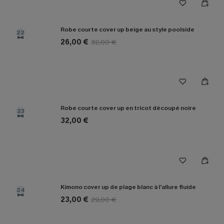
Robe courte cover up beige au style poolside
22
26,00 €
32,00 €
Robe courte cover up en tricot découpé noire
23
32,00 €
Kimono cover up de plage blanc à l’allure fluide
24
23,00 €
29,00 €