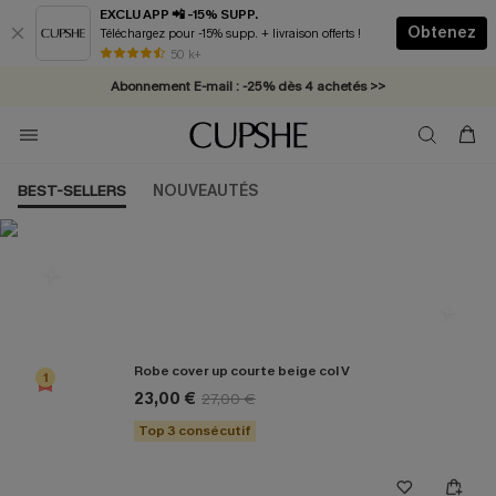
EXCLU APP 📲 -15% SUPP.
Obtenez
Téléchargez pour -15% supp. + livraison offerts !
* Livraison éclair 2-3 jours ouvrés >>
50 k+
Abonnement E-mail : -25% dès 4 achetés >>
BEST-SELLERS
NOUVEAUTÉS
Les plus populaires en Cover up
Robe cover up courte beige col V
1
23,00 €
27,00 €
Top 3 consécutif