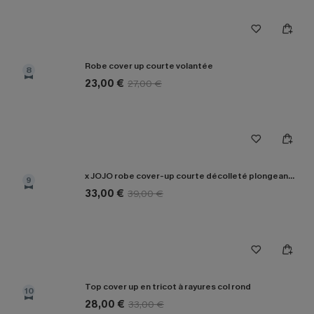
Robe cover up courte volantée
8
23,00 €
27,00 €
x JOJO robe cover-up courte décolleté plongeant manches longues
9
33,00 €
39,00 €
Top cover up en tricot à rayures col rond
10
28,00 €
33,00 €