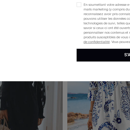
En soumettant votre adresse e-
ourte
mails marketing (y compris du
reconnaissez avoir pris conna
pouvons utiliser les données co
technologies de suivi, telles qu
savoir si ceux-ci ont été ouve
15
personnaliser nos contenus et 
produits susceptibles de vous 
de confidentialité
. Vous pouve
S'