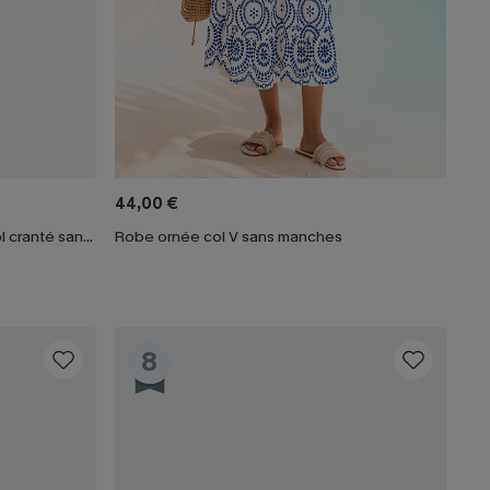
44,00 €
Robe courte à imprimé abstrait col cranté sans manches
Robe ornée col V sans manches
8