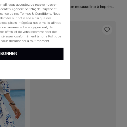
mail, vous acceptez de recevoir des e-
Robe courte à petites fleurs et manches paysannes
Robe trapèze courte en mousseline à imprimé fleuri
 contenu généré par l'IA) de Cupshe et
issance de nos
Termes & Conditions
. Nous
llectées sur notre site ainsi que des
e des pixels intégrés à nos e-mails, afin de
rts, de mesurer votre engagement, de
16
nos offres, et de vous recommander des
intéresser, conformément à notre
Politique
z vous désabonner à tout moment.
ABONNER