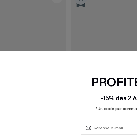
PROFITE
-15% dès 2 A
*Un code par command
36,00 €
0 €