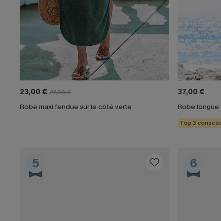
23,00 €
37,00 €
27,00 €
Robe maxi fendue sur le côté verte
Robe longue f
Top 3 consécu
5
6