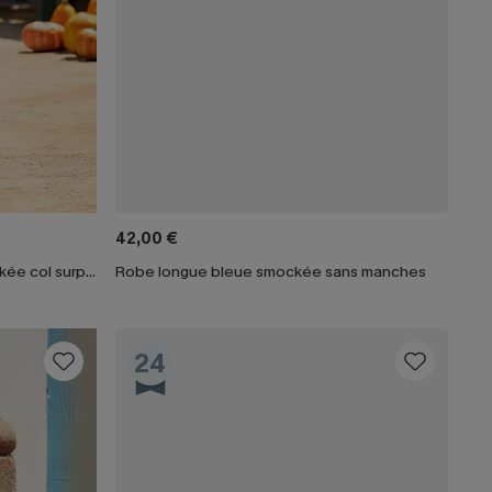
42,00 €
Robe longue florale orange smockée col surplis
Robe longue bleue smockée sans manches
24