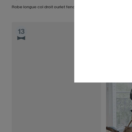
Robe longue col droit ourlet fendu
Robe verte c
13
14