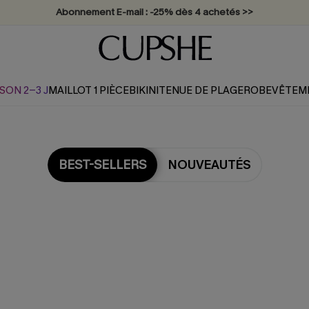
Abonnement E-mail : -25% dès 4 achetés >>
SON 2-3 J
MAILLOT 1 PIÈCE
BIKINI
TENUE DE PLAGE
ROBE
VÊTEM
BEST-SELLERS
NOUVEAUTÉS
Les plus populaires en Rob