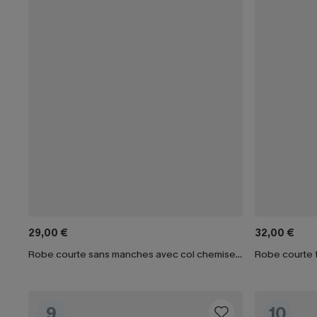
29,00 €
32,00 €
Robe courte sans manches avec col chemise noire
Robe courte tr
9
10