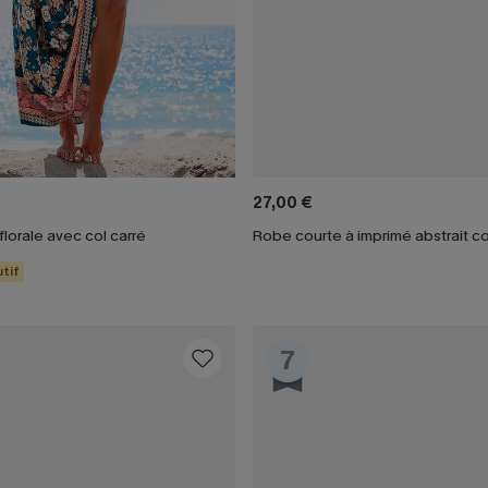
27,00 €
lorale avec col carré
tif
7