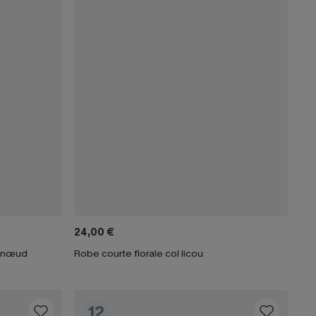
24,00 €
c nœud
Robe courte florale col licou
12